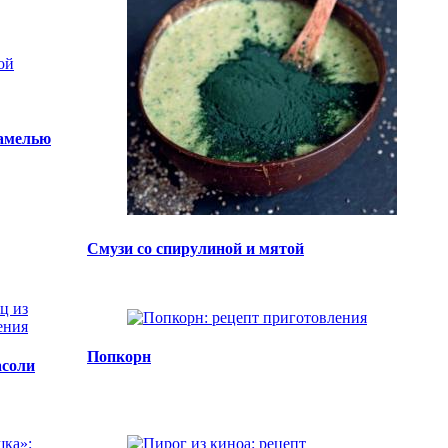
рамелью
Смузи со спирулиной и мятой
Попкорн
асоли