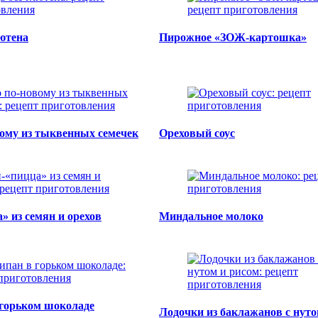
лютена
Пирожное «ЗОЖ-картошка»
вому из тыквенных семечек
Ореховый соус
» из семян и орехов
Миндальное молоко
горьком шоколаде
Лодочки из баклажанов с нуто