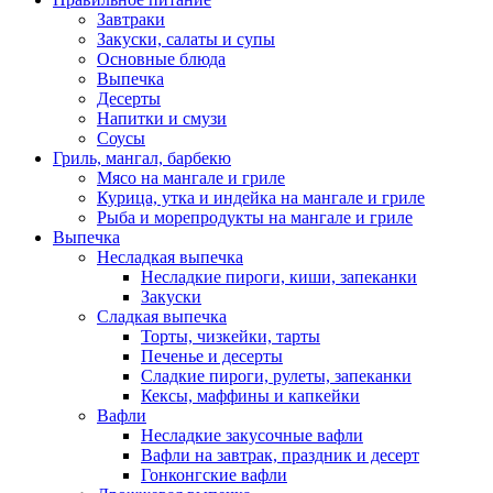
Завтраки
Закуски, салаты и супы
Основные блюда
Выпечка
Десерты
Напитки и смузи
Соусы
Гриль, мангал, барбекю
Мясо на мангале и гриле
Курица, утка и индейка на мангале и гриле
Рыба и морепродукты на мангале и гриле
Выпечка
Несладкая выпечка
Несладкие пироги, киши, запеканки
Закуски
Сладкая выпечка
Торты, чизкейки, тарты
Печенье и десерты
Сладкие пироги, рулеты, запеканки
Кексы, маффины и капкейки
Вафли
Несладкие закусочные вафли
Вафли на завтрак, праздник и десерт
Гонконгские вафли