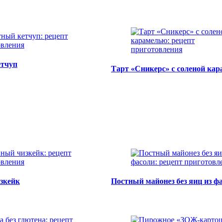
етчуп
Тарт «Сникерс» с соленой ка
зкейк
Постный майонез без яиц из ф