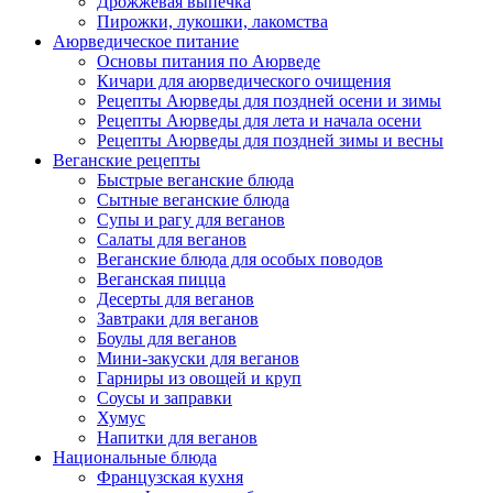
Дрожжевая выпечка
Пирожки, лукошки, лакомства
Аюрведическое питание
Основы питания по Аюрведе
Кичари для аюрведического очищения
Рецепты Аюрведы для поздней осени и зимы
Рецепты Аюрведы для лета и начала осени
Рецепты Аюрведы для поздней зимы и весны
Веганские рецепты
Быстрые веганские блюда
Сытные веганские блюда
Супы и рагу для веганов
Салаты для веганов
Веганские блюда для особых поводов
Веганская пицца
Десерты для веганов
Завтраки для веганов
Боулы для веганов
Мини-закуски для веганов
Гарниры из овощей и круп
Соусы и заправки
Хумус
Напитки для веганов
Национальные блюда
Французская кухня