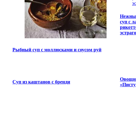
Нежны
суп с л
рикотт
эстраг
Рыбный суп с моллюсками и соусом руй
Овощно
Суп из каштанов с бренди
«Писту