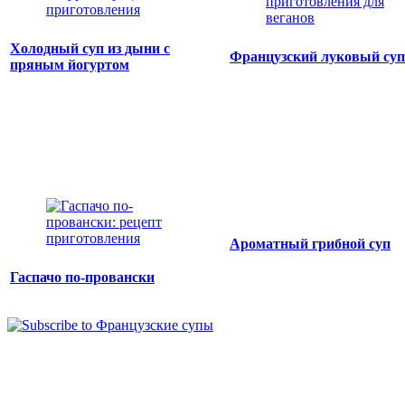
Холодный суп из дыни с
Французский луковый суп
пряным йогуртом
Ароматный грибной суп
Гаспачо по-провански