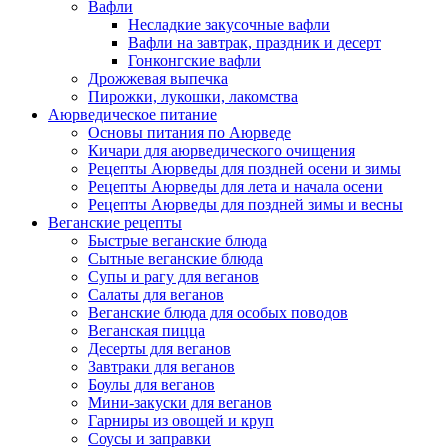
Вафли
Несладкие закусочные вафли
Вафли на завтрак, праздник и десерт
Гонконгские вафли
Дрожжевая выпечка
Пирожки, лукошки, лакомства
Аюрведическое питание
Основы питания по Аюрведе
Кичари для аюрведического очищения
Рецепты Аюрведы для поздней осени и зимы
Рецепты Аюрведы для лета и начала осени
Рецепты Аюрведы для поздней зимы и весны
Веганские рецепты
Быстрые веганские блюда
Сытные веганские блюда
Супы и рагу для веганов
Салаты для веганов
Веганские блюда для особых поводов
Веганская пицца
Десерты для веганов
Завтраки для веганов
Боулы для веганов
Мини-закуски для веганов
Гарниры из овощей и круп
Соусы и заправки