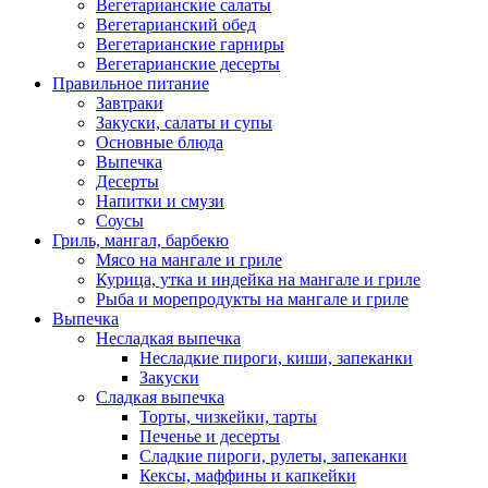
Вегетарианские салаты
Вегетарианский обед
Вегетарианские гарниры
Вегетарианские десерты
Правильное питание
Завтраки
Закуски, салаты и супы
Основные блюда
Выпечка
Десерты
Напитки и смузи
Соусы
Гриль, мангал, барбекю
Мясо на мангале и гриле
Курица, утка и индейка на мангале и гриле
Рыба и морепродукты на мангале и гриле
Выпечка
Несладкая выпечка
Несладкие пироги, киши, запеканки
Закуски
Сладкая выпечка
Торты, чизкейки, тарты
Печенье и десерты
Сладкие пироги, рулеты, запеканки
Кексы, маффины и капкейки