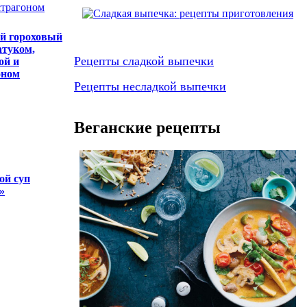
й гороховый
атуком,
Рецепты сладкой выпечки
ой и
оном
Рецепты несладкой выпечки
Веганские рецепты
й суп
»