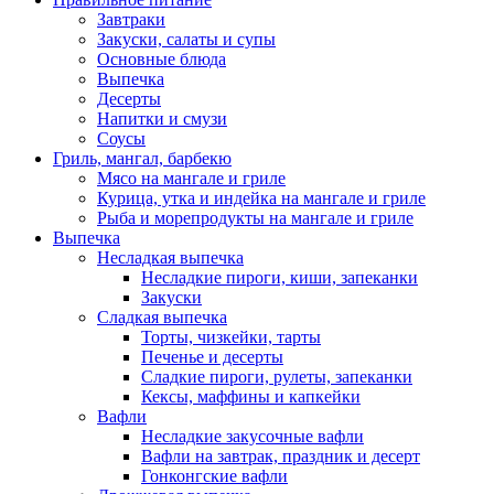
Завтраки
Закуски, салаты и супы
Основные блюда
Выпечка
Десерты
Напитки и смузи
Соусы
Гриль, мангал, барбекю
Мясо на мангале и гриле
Курица, утка и индейка на мангале и гриле
Рыба и морепродукты на мангале и гриле
Выпечка
Несладкая выпечка
Несладкие пироги, киши, запеканки
Закуски
Сладкая выпечка
Торты, чизкейки, тарты
Печенье и десерты
Сладкие пироги, рулеты, запеканки
Кексы, маффины и капкейки
Вафли
Несладкие закусочные вафли
Вафли на завтрак, праздник и десерт
Гонконгские вафли