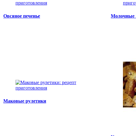
Овсяное печенье
Молочные 
Маковые рулетики