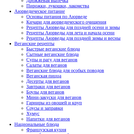
Дрожжевая выпечка
Пирожки, лукошки, лакомства
Аюрведическое питание
Основы питания по Аюрведе
Кичари для аюрведического очищения
Рецепты Аюрведы для поздней осени и зимы
Рецепты Аюрведы для лета и начала осени
Рецепты Аюрведы для поздней зимы и весны
Веганские рецепты
Быстрые веганские блюда
Сытные веганские блюда
Супы и рагу для веганов
Салаты для веганов
Веганские блюда для особых поводов
Веганская пицца
Десерты для веганов
Завтраки для веганов
Боулы для веганов
Мини-закуски для веганов
Гарниры из овощей и круп
Соусы и заправки
Хумус
Напитки для веганов
Национальные блюда
Французская кухня