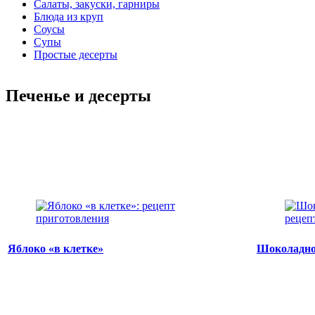
Салаты, закуски, гарниры
Блюда из круп
Соусы
Супы
Простые десерты
Печенье и десерты
Яблоко «в клетке»
Шоколадно-