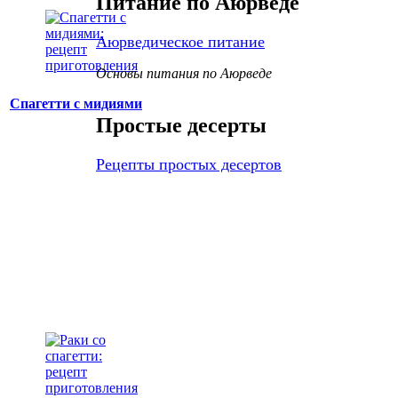
Питание по Аюрведе
Аюрведическое питание
Основы питания по Аюрведе
Спагетти с мидиями
Простые десерты
Рецепты простых десертов