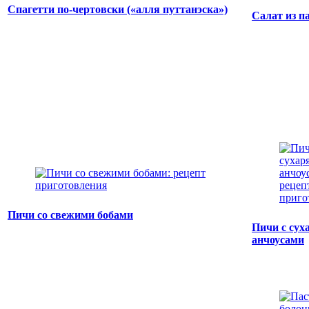
Спагетти по-чертовски («алля путтанэска»)
Салат из п
Пичи со свежими бобами
Пичи с сух
анчоусами