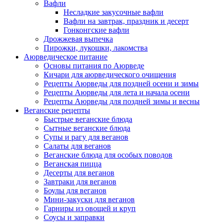
Вафли
Несладкие закусочные вафли
Вафли на завтрак, праздник и десерт
Гонконгские вафли
Дрожжевая выпечка
Пирожки, лукошки, лакомства
Аюрведическое питание
Основы питания по Аюрведе
Кичари для аюрведического очищения
Рецепты Аюрведы для поздней осени и зимы
Рецепты Аюрведы для лета и начала осени
Рецепты Аюрведы для поздней зимы и весны
Веганские рецепты
Быстрые веганские блюда
Сытные веганские блюда
Супы и рагу для веганов
Салаты для веганов
Веганские блюда для особых поводов
Веганская пицца
Десерты для веганов
Завтраки для веганов
Боулы для веганов
Мини-закуски для веганов
Гарниры из овощей и круп
Соусы и заправки