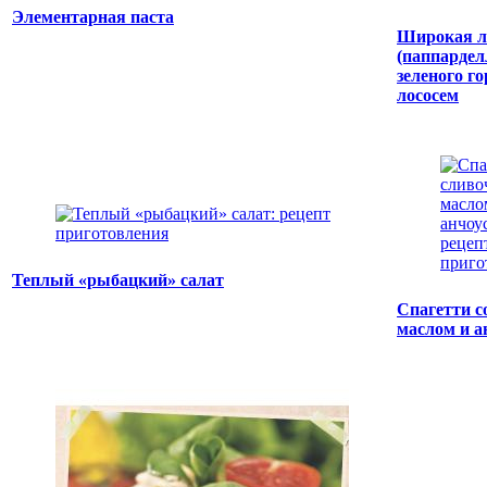
Элементарная паста
Широкая 
(паппарделл
зеленого г
лососем
Теплый «рыбацкий» салат
Спагетти 
маслом и а