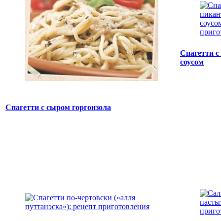
Спагетти 
соусом
Спагетти с сыром горгонзола