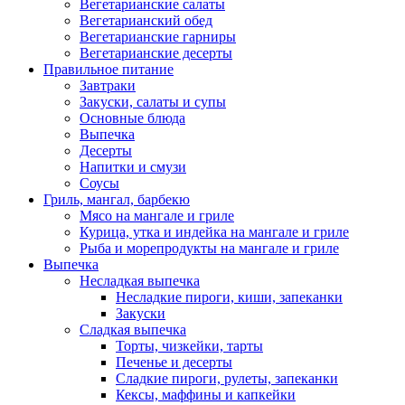
Вегетарианские салаты
Вегетарианский обед
Вегетарианские гарниры
Вегетарианские десерты
Правильное питание
Завтраки
Закуски, салаты и супы
Основные блюда
Выпечка
Десерты
Напитки и смузи
Соусы
Гриль, мангал, барбекю
Мясо на мангале и гриле
Курица, утка и индейка на мангале и гриле
Рыба и морепродукты на мангале и гриле
Выпечка
Несладкая выпечка
Несладкие пироги, киши, запеканки
Закуски
Сладкая выпечка
Торты, чизкейки, тарты
Печенье и десерты
Сладкие пироги, рулеты, запеканки
Кексы, маффины и капкейки