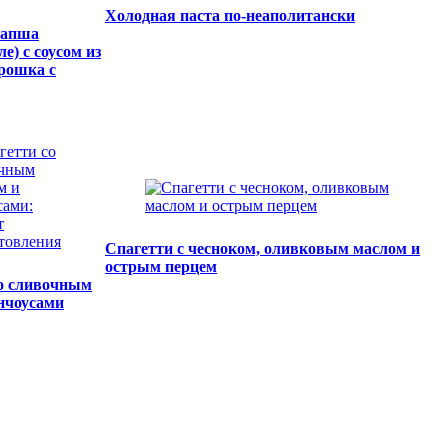
Холодная паста по-неаполитански
лапша
е) с соусом из
орошка с
Спагетти с чесноком, оливковым маслом и
острым перцем
со сливочным
нчоусами