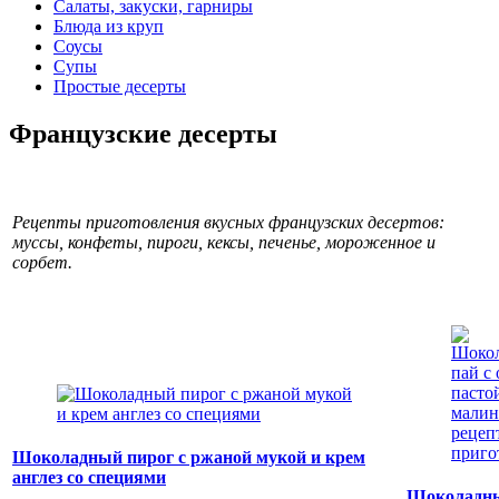
Салаты, закуски, гарниры
Блюда из круп
Соусы
Супы
Простые десерты
Французские десерты
Рецепты приготовления вкусных французских десертов:
муссы, конфеты, пироги, кексы, печенье, мороженное и
сорбет.
Шоколадный пирог с ржаной мукой и крем
англез со специями
Шоколадны