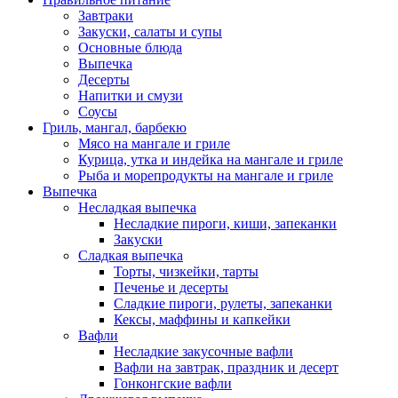
Завтраки
Закуски, салаты и супы
Основные блюда
Выпечка
Десерты
Напитки и смузи
Соусы
Гриль, мангал, барбекю
Мясо на мангале и гриле
Курица, утка и индейка на мангале и гриле
Рыба и морепродукты на мангале и гриле
Выпечка
Несладкая выпечка
Несладкие пироги, киши, запеканки
Закуски
Сладкая выпечка
Торты, чизкейки, тарты
Печенье и десерты
Сладкие пироги, рулеты, запеканки
Кексы, маффины и капкейки
Вафли
Несладкие закусочные вафли
Вафли на завтрак, праздник и десерт
Гонконгские вафли