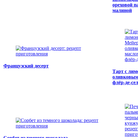
ореховой п
малиной
Французский десерт
Тарт с лим
оливковым
флёр-де-се
Сорбет из темного шоколада