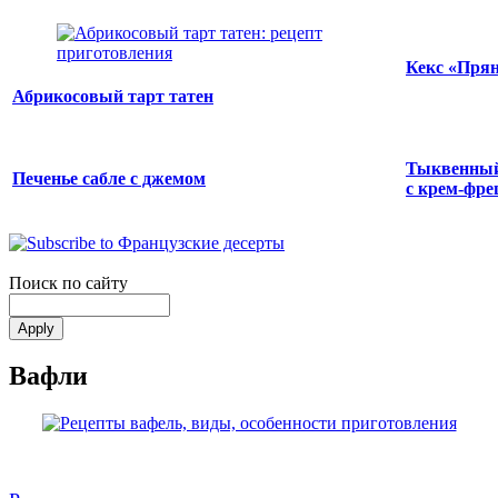
Кекс «Пря
Абрикосовый тарт татен
Тыквенный
Печенье сабле с джемом
с крем-фр
Поиск по сайту
Вафли