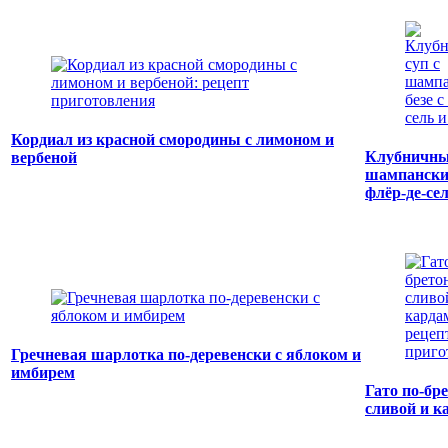
Кордиал из красной смородины с лимоном и
Клубничны
вербеной
шампанским
флёр-де-се
Гречневая шарлотка по-деревенски с яблоком и
имбирем
Гато по-бр
сливой и к