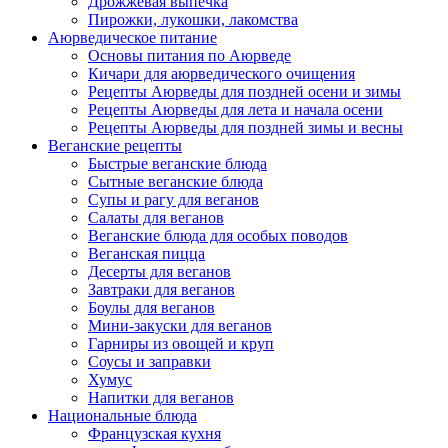
Дрожжевая выпечка
Пирожки, лукошки, лакомства
Аюрведическое питание
Основы питания по Аюрведе
Кичари для аюрведического очищения
Рецепты Аюрведы для поздней осени и зимы
Рецепты Аюрведы для лета и начала осени
Рецепты Аюрведы для поздней зимы и весны
Веганские рецепты
Быстрые веганские блюда
Сытные веганские блюда
Супы и рагу для веганов
Салаты для веганов
Веганские блюда для особых поводов
Веганская пицца
Десерты для веганов
Завтраки для веганов
Боулы для веганов
Мини-закуски для веганов
Гарниры из овощей и круп
Соусы и заправки
Хумус
Напитки для веганов
Национальные блюда
Французская кухня