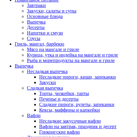
Завтраки
Закуски, салаты и супы
Основные блюда
Выпечка
Десерты
Напитки и смузи
Соусы
Гриль, мангал, барбекю
Мясо на мангале и гриле
Курица, утка и индейка на мангале и гриле
Рыба и морепродукты на мангале и гриле
Выпечка
Несладкая выпечка
Несладкие пироги, киши, запеканки
Закуски
Сладкая выпечка
Торты, чизкейки, тарты
Печенье и десерты
Сладкие пироги, рулеты, запеканки
Кексы, маффины и капкейки
Вафли
Несладкие закусочные вафли
Вафли на завтрак, праздник и десерт
Гонконгские вафли