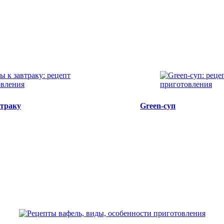
втраку
Green-суп