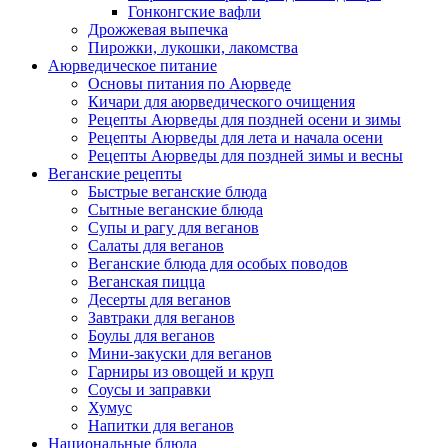
Гонконгские вафли
Дрожжевая выпечка
Пирожки, лукошки, лакомства
Аюрведическое питание
Основы питания по Аюрведе
Кичари для аюрведического очищения
Рецепты Аюрведы для поздней осени и зимы
Рецепты Аюрведы для лета и начала осени
Рецепты Аюрведы для поздней зимы и весны
Веганские рецепты
Быстрые веганские блюда
Сытные веганские блюда
Супы и рагу для веганов
Салаты для веганов
Веганские блюда для особых поводов
Веганская пицца
Десерты для веганов
Завтраки для веганов
Боулы для веганов
Мини-закуски для веганов
Гарниры из овощей и круп
Соусы и заправки
Хумус
Напитки для веганов
Национальные блюда