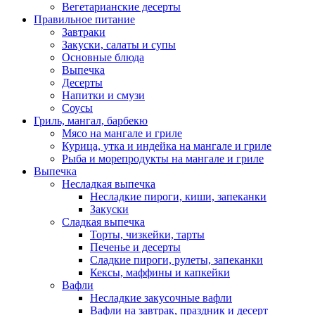
Вегетарианские десерты
Правильное питание
Завтраки
Закуски, салаты и супы
Основные блюда
Выпечка
Десерты
Напитки и смузи
Соусы
Гриль, мангал, барбекю
Мясо на мангале и гриле
Курица, утка и индейка на мангале и гриле
Рыба и морепродукты на мангале и гриле
Выпечка
Несладкая выпечка
Несладкие пироги, киши, запеканки
Закуски
Сладкая выпечка
Торты, чизкейки, тарты
Печенье и десерты
Сладкие пироги, рулеты, запеканки
Кексы, маффины и капкейки
Вафли
Несладкие закусочные вафли
Вафли на завтрак, праздник и десерт