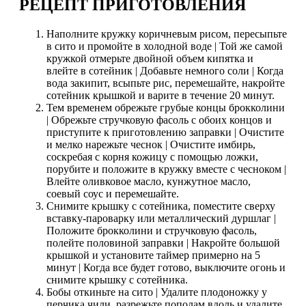
РЕЦЕПТ ПРИГОТОВЛЕНИЯ
Наполните кружку коричневым рисом, пересыпьте
в сито и промойте в холодной воде | Той же самой
кружкой отмерьте двойной объем кипятка и
влейте в сотейник | Добавьте немного соли | Когда
вода закипит, всыпьте рис, перемешайте, накройте
сотейник крышкой и варите в течение 20 минут.
Тем временем обрежьте грубые концы брокколини
| Обрежьте стручковую фасоль с обоих концов и
приступите к приготовлению заправки | Очистите
и мелко нарежьте чеснок | Очистите имбирь,
соскребая с корня кожицу с помощью ложки,
порубите и положите в кружку вместе с чесноком |
Влейте оливковое масло, кунжутное масло,
соевый соус и перемешайте.
Снимите крышку с сотейника, поместите сверху
вставку-пароварку или металлический дуршлаг |
Положите брокколини и стручковую фасоль,
полейте половиной заправки | Накройте большой
крышкой и установите таймер примерно на 5
минут | Когда все будет готово, выключите огонь и
снимите крышку с сотейника.
Бобы откиньте на сито | Удалите плодоножку у
перчика чили, разрежьте пополам вдоль и удалите