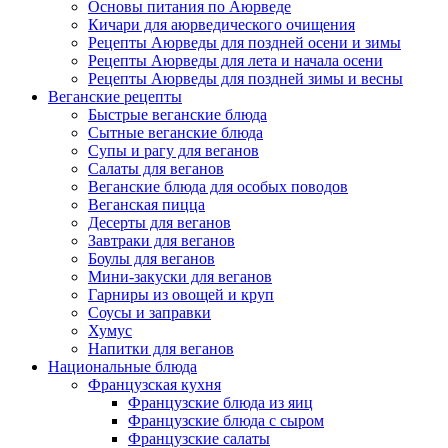
Основы питания по Аюрведе
Кичари для аюрведического очищения
Рецепты Аюрведы для поздней осени и зимы
Рецепты Аюрведы для лета и начала осени
Рецепты Аюрведы для поздней зимы и весны
Веганские рецепты
Быстрые веганские блюда
Сытные веганские блюда
Супы и рагу для веганов
Салаты для веганов
Веганские блюда для особых поводов
Веганская пицца
Десерты для веганов
Завтраки для веганов
Боулы для веганов
Мини-закуски для веганов
Гарниры из овощей и круп
Соусы и заправки
Хумус
Напитки для веганов
Национальные блюда
Французская кухня
Французские блюда из яиц
Французские блюда с сыром
Французские салаты