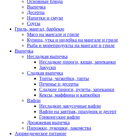
Основные блюда
Выпечка
Десерты
Напитки и смузи
Соусы
Гриль, мангал, барбекю
Мясо на мангале и гриле
Курица, утка и индейка на мангале и гриле
Рыба и морепродукты на мангале и гриле
Выпечка
Несладкая выпечка
Несладкие пироги, киши, запеканки
Закуски
Сладкая выпечка
Торты, чизкейки, тарты
Печенье и десерты
Сладкие пироги, рулеты, запеканки
Кексы, маффины и капкейки
Вафли
Несладкие закусочные вафли
Вафли на завтрак, праздник и десерт
Гонконгские вафли
Дрожжевая выпечка
Пирожки, лукошки, лакомства
Аюрведическое питание