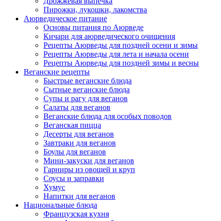
Дрожжевая выпечка
Пирожки, лукошки, лакомства
Аюрведическое питание
Основы питания по Аюрведе
Кичари для аюрведического очищения
Рецепты Аюрведы для поздней осени и зимы
Рецепты Аюрведы для лета и начала осени
Рецепты Аюрведы для поздней зимы и весны
Веганские рецепты
Быстрые веганские блюда
Сытные веганские блюда
Супы и рагу для веганов
Салаты для веганов
Веганские блюда для особых поводов
Веганская пицца
Десерты для веганов
Завтраки для веганов
Боулы для веганов
Мини-закуски для веганов
Гарниры из овощей и круп
Соусы и заправки
Хумус
Напитки для веганов
Национальные блюда
Французская кухня