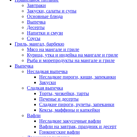
Завтраки
Закуски, салаты и супы
Основные блюда
Выпечка
Десерты
Напитки и смузи
Соусы
Гриль, мангал, барбекю
Мясо на мангале и гриле
Курица, утка и индейка на мангале и гриле
Рыба и морепродукты на мангале и гриле
Выпечка
Несладкая выпечка
Несладкие пироги, киши, запеканки
Закуски
Сладкая выпечка
Торты, чизкейки, тарты
Печенье и десерты
Сладкие пироги, рулеты, запеканки
Кексы, маффины и капкейки
Вафли
Несладкие закусочные вафли
Вафли на завтрак, праздник и десерт
Гонконгские вафли