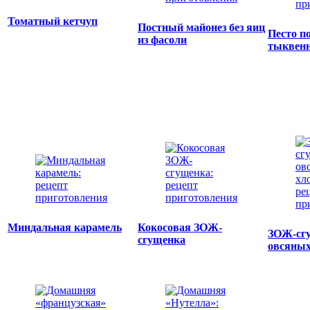
Томатный кетчуп
Постный майонез без яиц
Песто п
из фасоли
тыквенн
Миндальная карамель
Кокосовая ЗОЖ-
ЗОЖ-сгу
сгущенка
овсяных