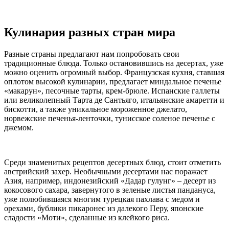
Кулинария разных стран мира
Разные страны предлагают нам попробовать свои
традиционные блюда. Только остановившись на десертах, уже
можно оценить огромный выбор. Французская кухня, ставшая
оплотом высокой кулинарии, предлагает миндальное печенье
«макарун», песочные тарты, крем-брюле. Испанские галлеты
или великолепный Тарта де Сантьяго, итальянские амаретти и
бискотти, а также уникальное мороженное джелато,
норвежские печенья-ленточки, тунисское соленое печенье с
джемом.
Среди знаменитых рецептов десертных блюд, стоит отметить
австрийский захер. Необычными десертами нас поражает
Азия, например, индонезийский «Дадар гулунг» – десерт из
кокосового сахара, завернутого в зеленые листья пандануса,
уже полюбившаяся многим турецкая пахлава с медом и
орехами, бублики пикаронес из далекого Перу, японские
сладости «Моти», сделанные из клейкого риса.