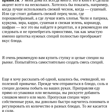
пряности
. У меня дома их всегда много. Но в книге я сделала
акцент всего на нескольких. Хотелось бы показать, например,
когда лучше использовать свежий чеснок, когда — сушеный.
Или где стоит добавить свежий перец чили, где
порошкообразный, а где лучше взять хлопья. Чили и паприка,
куркума, зира, карри, сушеная и свежая зелень, кориандр,
шафран — все это вы найдете в рецептах, и я рекомендую им
следовать и не пренебрегать пряностями, так как зачастую
именно щепотка нужных специй полностью преображает
вкус блюда.
Я очень рекомендую вам купить ступку и целые специи на
рынке. Попытайтесь самостоятельно создать смесь специй.
Еще я хочу рассказать об одной, казалось бы, очевидной, но
полезной привычке. Прежде чем отправиться в блюдо, соль и
специи должны побыть на ваших руках. Приправляя еду
прямо из упаковки или мельницы, вы рискуете добавить
слишком много или мало. Пропуская специи через
собственные руки, вы довольно быстро научитесь понимать и
регулировать их количество в разных блюдах. То же касается
и соли.