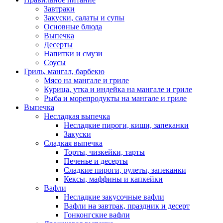
Завтраки
Закуски, салаты и супы
Основные блюда
Выпечка
Десерты
Напитки и смузи
Соусы
Гриль, мангал, барбекю
Мясо на мангале и гриле
Курица, утка и индейка на мангале и гриле
Рыба и морепродукты на мангале и гриле
Выпечка
Несладкая выпечка
Несладкие пироги, киши, запеканки
Закуски
Сладкая выпечка
Торты, чизкейки, тарты
Печенье и десерты
Сладкие пироги, рулеты, запеканки
Кексы, маффины и капкейки
Вафли
Несладкие закусочные вафли
Вафли на завтрак, праздник и десерт
Гонконгские вафли