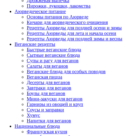
Дрожжевая выпечка
Пирожки, лукошки, лакомства
Аюрведическое питание
Основы питания по Аюрведе
Кичари для аюрведического очищения
Рецепты Аюрведы для поздней осени и зимы
Рецепты Аюрведы для лета и начала осени
Рецепты Аюрведы для поздней зимы и весны
Веганские рецепты
Быстрые веганские блюда
Сытные веганские блюда
Супы и рагу для веганов
Салаты для веганов
Веганские блюда для особых поводов
Веганская пицца
Десерты для веганов
Завтраки для веганов
Боулы для веганов
Мини-закуски для веганов
Гарниры из овощей и круп
Соусы и заправки
Хумус
Напитки для веганов
Национальные блюда
Французская кухня