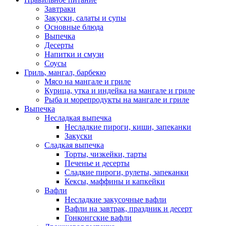
Завтраки
Закуски, салаты и супы
Основные блюда
Выпечка
Десерты
Напитки и смузи
Соусы
Гриль, мангал, барбекю
Мясо на мангале и гриле
Курица, утка и индейка на мангале и гриле
Рыба и морепродукты на мангале и гриле
Выпечка
Несладкая выпечка
Несладкие пироги, киши, запеканки
Закуски
Сладкая выпечка
Торты, чизкейки, тарты
Печенье и десерты
Сладкие пироги, рулеты, запеканки
Кексы, маффины и капкейки
Вафли
Несладкие закусочные вафли
Вафли на завтрак, праздник и десерт
Гонконгские вафли