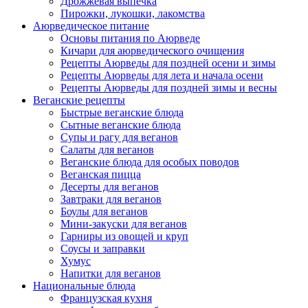
Дрожжевая выпечка
Пирожки, лукошки, лакомства
Аюрведическое питание
Основы питания по Аюрведе
Кичари для аюрведического очищения
Рецепты Аюрведы для поздней осени и зимы
Рецепты Аюрведы для лета и начала осени
Рецепты Аюрведы для поздней зимы и весны
Веганские рецепты
Быстрые веганские блюда
Сытные веганские блюда
Супы и рагу для веганов
Салаты для веганов
Веганские блюда для особых поводов
Веганская пицца
Десерты для веганов
Завтраки для веганов
Боулы для веганов
Мини-закуски для веганов
Гарниры из овощей и круп
Соусы и заправки
Хумус
Напитки для веганов
Национальные блюда
Французская кухня