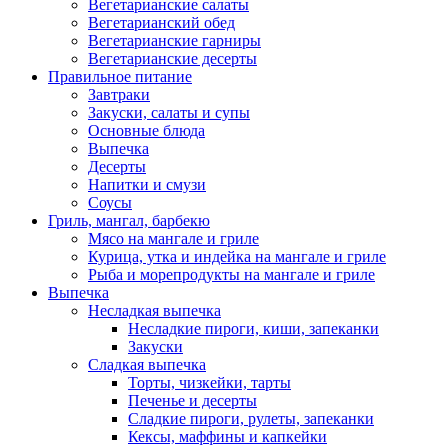
Вегетарианские салаты
Вегетарианский обед
Вегетарианские гарниры
Вегетарианские десерты
Правильное питание
Завтраки
Закуски, салаты и супы
Основные блюда
Выпечка
Десерты
Напитки и смузи
Соусы
Гриль, мангал, барбекю
Мясо на мангале и гриле
Курица, утка и индейка на мангале и гриле
Рыба и морепродукты на мангале и гриле
Выпечка
Несладкая выпечка
Несладкие пироги, киши, запеканки
Закуски
Сладкая выпечка
Торты, чизкейки, тарты
Печенье и десерты
Сладкие пироги, рулеты, запеканки
Кексы, маффины и капкейки