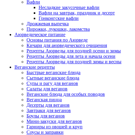
Вафли
Несладкие закусочные вафли
Вафли на завтрак, праздник и десерт
Гонконгские вафли
Дрожжевая выпечка
Пирожки, лукошки, лакомства
Аюрведическое питание
Основы питания по Аюрведе
Кичари для аюрведического очищения
Рецепты Аюрведы для поздней осени и зимы
Рецепты Аюрведы для лета и начала осени
Рецепты Аюрведы для поздней зимы и весны
Веганские рецепты
Быстрые веганские блюда
Сытные веганские блюда
Супы и рагу для веганов
Салаты для веганов
Веганские блюда для особых поводов
Веганская пицца
Десерты для веганов
Завтраки для веганов
Боулы для веганов
Мини-закуски для веганов
Гарниры из овощей и круп
Соусы и заправки