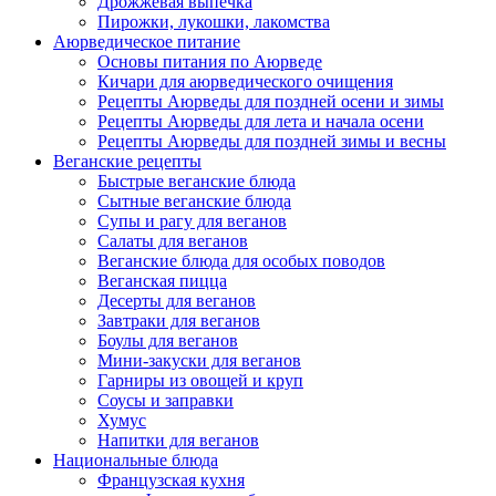
Дрожжевая выпечка
Пирожки, лукошки, лакомства
Аюрведическое питание
Основы питания по Аюрведе
Кичари для аюрведического очищения
Рецепты Аюрведы для поздней осени и зимы
Рецепты Аюрведы для лета и начала осени
Рецепты Аюрведы для поздней зимы и весны
Веганские рецепты
Быстрые веганские блюда
Сытные веганские блюда
Супы и рагу для веганов
Салаты для веганов
Веганские блюда для особых поводов
Веганская пицца
Десерты для веганов
Завтраки для веганов
Боулы для веганов
Мини-закуски для веганов
Гарниры из овощей и круп
Соусы и заправки
Хумус
Напитки для веганов
Национальные блюда
Французская кухня