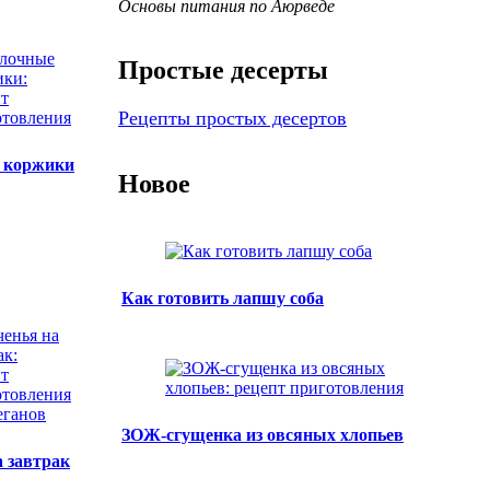
Основы питания по Аюрведе
Простые десерты
Рецепты простых десертов
 коржики
Новое
Как готовить лапшу соба
ЗОЖ-сгущенка из овсяных хлопьев
а завтрак