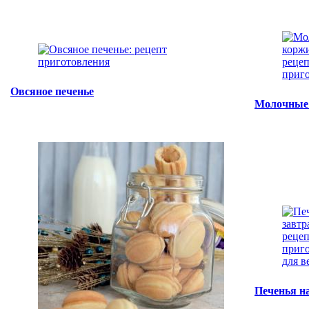
Овсяное печенье
Молочные
Печенья н