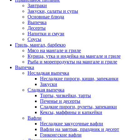
Завтраки
Закуски, салаты и супы
Основные блюда
Выпечка
Десерты
Напитки и смузи
Соусы
Гриль, мангал, барбекю
Мясо на мангале и гриле
Курица, утка и индейка на мангале и гриле
Рыба и морепродукты на мангале и гриле
Выпечка
Несладкая выпечка
Несладкие пироги, киши, запеканки
Закуски
Сладкая выпечка
Торты, чизкейки, тарты
Печенье и десерты
Сладкие пироги, рулеты, запеканки
Кексы, маффины и капкейки
Вафли
Несладкие закусочные вафли
Вафли на завтрак, праздник и десерт
Гонконгские вафли