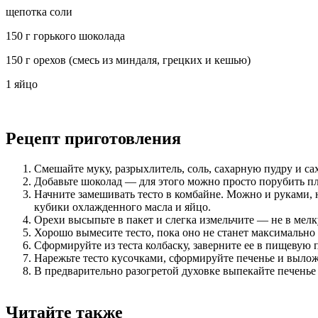
щепотка соли
150 г горького шоколада
150 г орехов (смесь из миндаля, грецких и кешью)
1 яйцо
Рецепт приготовления
Смешайте муку, разрыхлитель, соль, сахарную пудру и са
Добавьте шоколад — для этого можно просто порубить п
Начните замешивать тесто в комбайне. Можно и руками, н
кубики охлажденного масла и яйцо.
Орехи высыпьте в пакет и слегка измельчите — не в мелку
Хорошо вымесите тесто, пока оно не станет максимально
Сформируйте из теста колбаску, заверните ее в пищевую 
Нарежьте тесто кусочками, сформируйте печенье и вылож
В предварительно разогретой духовке выпекайте печенье 
Читайте также