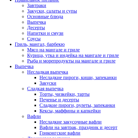
Завтраки
Закуски, салаты и супы
Основные блюда
Выпечка
Десерты
Напитки и смузи
Соусы
Гриль, мангал, барбекю
Мясо на мангале и гриле
Курица, утка и индейка на мангале и гриле
Рыба и морепродукты на мангале и гриле
Выпечка
Несладкая выпечка
Несладкие пироги, киши, запеканки
Закуски
Сладкая выпечка
Торты, чизкейки, тарты
Печенье и десерты
Сладкие пироги, рулеты, запеканки
Кексы, маффины и капкейки
Вафли
Несладкие закусочные вафли
Вафли на завтрак, праздник и десерт
Гонконгские вафли