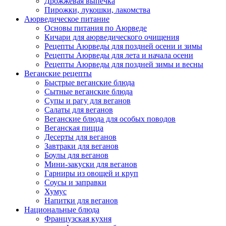
Дрожжевая выпечка
Пирожки, лукошки, лакомства
Аюрведическое питание
Основы питания по Аюрведе
Кичари для аюрведического очищения
Рецепты Аюрведы для поздней осени и зимы
Рецепты Аюрведы для лета и начала осени
Рецепты Аюрведы для поздней зимы и весны
Веганские рецепты
Быстрые веганские блюда
Сытные веганские блюда
Супы и рагу для веганов
Салаты для веганов
Веганские блюда для особых поводов
Веганская пицца
Десерты для веганов
Завтраки для веганов
Боулы для веганов
Мини-закуски для веганов
Гарниры из овощей и круп
Соусы и заправки
Хумус
Напитки для веганов
Национальные блюда
Французская кухня