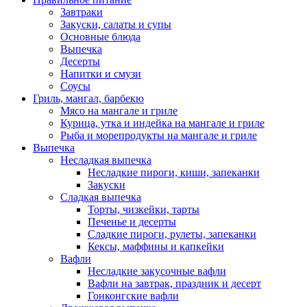
Завтраки
Закуски, салаты и супы
Основные блюда
Выпечка
Десерты
Напитки и смузи
Соусы
Гриль, мангал, барбекю
Мясо на мангале и гриле
Курица, утка и индейка на мангале и гриле
Рыба и морепродукты на мангале и гриле
Выпечка
Несладкая выпечка
Несладкие пироги, киши, запеканки
Закуски
Сладкая выпечка
Торты, чизкейки, тарты
Печенье и десерты
Сладкие пироги, рулеты, запеканки
Кексы, маффины и капкейки
Вафли
Несладкие закусочные вафли
Вафли на завтрак, праздник и десерт
Гонконгские вафли