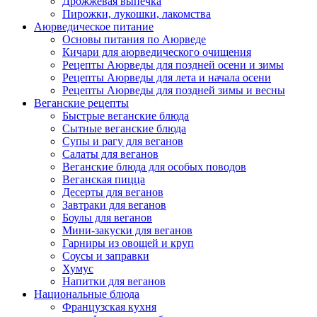
Дрожжевая выпечка
Пирожки, лукошки, лакомства
Аюрведическое питание
Основы питания по Аюрведе
Кичари для аюрведического очищения
Рецепты Аюрведы для поздней осени и зимы
Рецепты Аюрведы для лета и начала осени
Рецепты Аюрведы для поздней зимы и весны
Веганские рецепты
Быстрые веганские блюда
Сытные веганские блюда
Супы и рагу для веганов
Салаты для веганов
Веганские блюда для особых поводов
Веганская пицца
Десерты для веганов
Завтраки для веганов
Боулы для веганов
Мини-закуски для веганов
Гарниры из овощей и круп
Соусы и заправки
Хумус
Напитки для веганов
Национальные блюда
Французская кухня