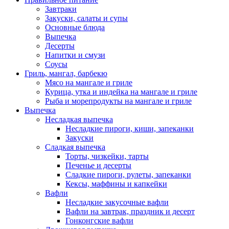
Завтраки
Закуски, салаты и супы
Основные блюда
Выпечка
Десерты
Напитки и смузи
Соусы
Гриль, мангал, барбекю
Мясо на мангале и гриле
Курица, утка и индейка на мангале и гриле
Рыба и морепродукты на мангале и гриле
Выпечка
Несладкая выпечка
Несладкие пироги, киши, запеканки
Закуски
Сладкая выпечка
Торты, чизкейки, тарты
Печенье и десерты
Сладкие пироги, рулеты, запеканки
Кексы, маффины и капкейки
Вафли
Несладкие закусочные вафли
Вафли на завтрак, праздник и десерт
Гонконгские вафли