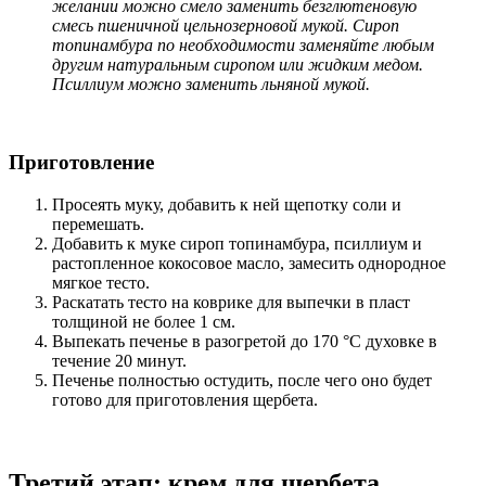
желании можно смело заменить безглютеновую
смесь пшеничной цельнозерновой мукой. Сироп
топинамбура по необходимости заменяйте любым
другим натуральным сиропом или жидким медом.
Псиллиум можно заменить льняной мукой.
Приготовление
Просеять муку, добавить к ней щепотку соли и
перемешать.
Добавить к муке сироп топинамбура, псиллиум и
растопленное кокосовое масло, замесить однородное
мягкое тесто.
Раскатать тесто на коврике для выпечки в пласт
толщиной не более 1 см.
Выпекать печенье в разогретой до 170 °С духовке в
течение 20 минут.
Печенье полностью остудить, после чего оно будет
готово для приготовления щербета.
Третий этап: крем для щербета