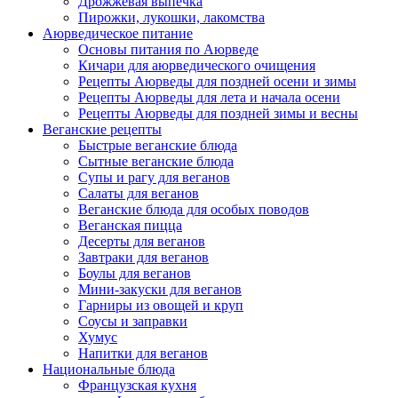
Дрожжевая выпечка
Пирожки, лукошки, лакомства
Аюрведическое питание
Основы питания по Аюрведе
Кичари для аюрведического очищения
Рецепты Аюрведы для поздней осени и зимы
Рецепты Аюрведы для лета и начала осени
Рецепты Аюрведы для поздней зимы и весны
Веганские рецепты
Быстрые веганские блюда
Сытные веганские блюда
Супы и рагу для веганов
Салаты для веганов
Веганские блюда для особых поводов
Веганская пицца
Десерты для веганов
Завтраки для веганов
Боулы для веганов
Мини-закуски для веганов
Гарниры из овощей и круп
Соусы и заправки
Хумус
Напитки для веганов
Национальные блюда
Французская кухня