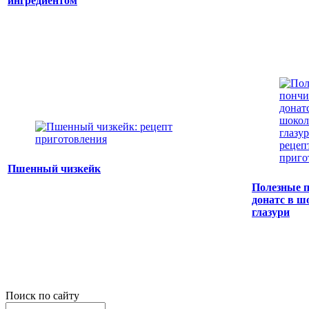
ингредиентом
Пшенный чизкейк
Полезные 
донатс в ш
глазури
Поиск по сайту