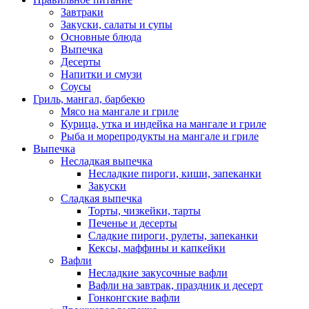
Завтраки
Закуски, салаты и супы
Основные блюда
Выпечка
Десерты
Напитки и смузи
Соусы
Гриль, мангал, барбекю
Мясо на мангале и гриле
Курица, утка и индейка на мангале и гриле
Рыба и морепродукты на мангале и гриле
Выпечка
Несладкая выпечка
Несладкие пироги, киши, запеканки
Закуски
Сладкая выпечка
Торты, чизкейки, тарты
Печенье и десерты
Сладкие пироги, рулеты, запеканки
Кексы, маффины и капкейки
Вафли
Несладкие закусочные вафли
Вафли на завтрак, праздник и десерт
Гонконгские вафли