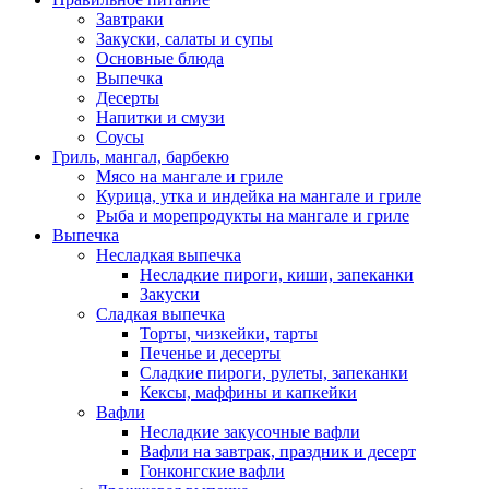
Завтраки
Закуски, салаты и супы
Основные блюда
Выпечка
Десерты
Напитки и смузи
Соусы
Гриль, мангал, барбекю
Мясо на мангале и гриле
Курица, утка и индейка на мангале и гриле
Рыба и морепродукты на мангале и гриле
Выпечка
Несладкая выпечка
Несладкие пироги, киши, запеканки
Закуски
Сладкая выпечка
Торты, чизкейки, тарты
Печенье и десерты
Сладкие пироги, рулеты, запеканки
Кексы, маффины и капкейки
Вафли
Несладкие закусочные вафли
Вафли на завтрак, праздник и десерт
Гонконгские вафли