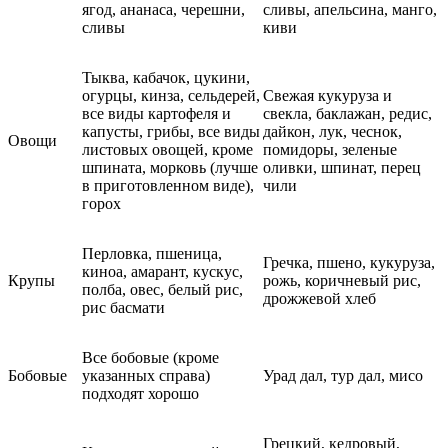
ягод, ананаса, черешни,
сливы, апельсина, манго,
сливы
киви
Тыква, кабачок, цукини,
огурцы, кинза, сельдерей,
Свежая кукуруза и
все виды картофеля и
свекла, баклажан, редис,
капусты, грибы, все виды
дайкон, лук, чеснок,
Овощи
листовых овощей, кроме
помидоры, зеленые
шпината, морковь (лучше
оливки, шпинат, перец
в приготовленном виде),
чили
горох
Перловка, пшеница,
Гречка, пшено, кукуруза,
киноа, амарант, кускус,
Крупы
рожь, коричневый рис,
полба, овес, белый рис,
дрожжевой хлеб
рис басмати
Все бобовые (кроме
Бобовые
указанных справа)
Урад дал, тур дал, мисо
подходят хорошо
Грецкий, кедровый,