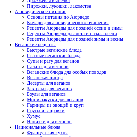
Дрожжевая выпечка
Пирожки, лукошки, лакомства
Аюрведическое питание
Основы питания по Аюрведе
Кичари для аюрведического очищения
Рецепты Аюрведы для поздней осени и зимы
Рецепты Аюрведы для лета и начала осени
Рецепты Аюрведы для поздней зимы и весны
Веганские рецепты
Быстрые веганские блюда
Сытные веганские блюда
Супы и рагу для веганов
Салаты для веганов
Веганские блюда для особых поводов
Веганская пицца
Десерты для веганов
Завтраки для веганов
Боулы для веганов
Мини-закуски для веганов
Гарниры из овощей и круп
Соусы и заправки
Хумус
Напитки для веганов
Национальные блюда
Французская кухня