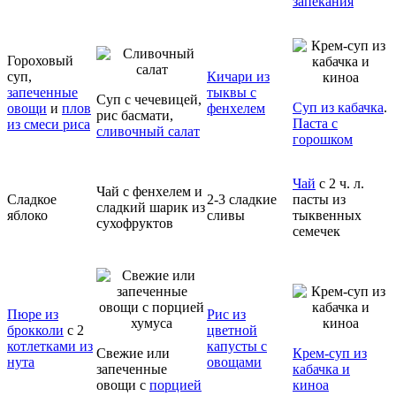
запекания
Гороховый
суп,
Кичари из
запеченные
тыквы с
Суп с чечевицей,
Суп из кабачка
.
овощи
и
плов
фенхелем
рис басмати,
Паста с
из смеси риса
сливочный салат
горошком
Чай
с 2 ч. л.
Чай с фенхелем и
Сладкое
2-3 сладкие
пасты из
сладкий шарик из
яблоко
сливы
тыквенных
сухофруктов
семечек
Пюре из
Рис из
брокколи
с 2
цветной
котлетками из
капусты с
Свежие или
Крем-суп из
нута
овощами
запеченные
кабачка и
овощи с
порцией
киноа