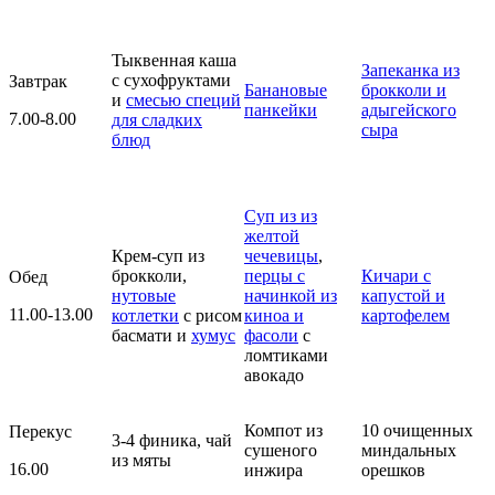
Тыквенная каша
Запеканка из
с сухофруктами
Завтрак
Банановые
брокколи и
и
смесью специй
панкейки
адыгейского
7.00-8.00
для сладких
сыра
блюд
Суп из из
желтой
Крем-суп из
чечевицы
,
брокколи,
перцы с
Кичари с
Обед
нутовые
начинкой из
капустой и
11.00-13.00
котлетки
с рисом
киноа и
картофелем
басмати и
хумус
фасоли
с
ломтиками
авокадо
Компот из
10 очищенных
Перекус
3-4 финика, чай
сушеного
миндальных
из мяты
16.00
инжира
орешков