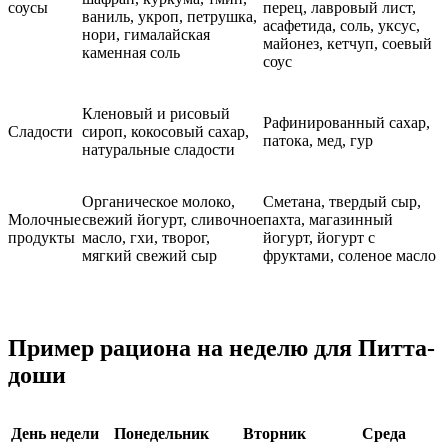
соусы
перец, лавровый лист,
ваниль, укроп, петрушка,
асафетида, соль, уксус,
нори, гималайская
майонез, кетчуп, соевый
каменная соль
соус
Кленовый и рисовый
Рафинированный сахар,
Сладости
сироп, кокосовый сахар,
патока, мед, гур
натуральные сладости
Органическое молоко,
Сметана, твердый сыр,
Молочные
свежий йогурт, сливочное
пахта, магазинный
продукты
масло, гхи, творог,
йогурт, йогурт с
мягкий свежий сыр
фруктами, соленое масло
Пример рациона на неделю для Питта-
доши
День недели
Понедельник
Вторник
Среда