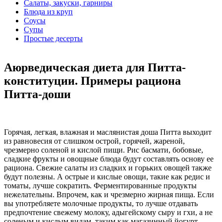
Салаты, закуски, гарниры
Блюда из круп
Соусы
Супы
Простые десерты
Аюрведическая диета для Питта-
конституции. Примеры рациона
Питта-доши
Горячая, легкая, влажная и маслянистая доша Питта выходит
из равновесия от слишком острой, горячей, жареной,
чрезмерно соленой и кислой пищи. Рис басмати, бобовые,
сладкие фрукты и овощные блюда будут составлять основу ее
рациона. Свежие салаты из сладких и горьких овощей также
будут полезны. А острые и кислые овощи, такие как редис и
томаты, лучше сократить. Ферментированные продукты
нежелательны. Впрочем, как и чрезмерно жирная пища. Если
вы употребляете молочные продукты, то лучше отдавать
предпочтение свежему молоку, адыгейскому сыру и гхи, а не
соленым и кислым видам, таким как магазинный йогурт,