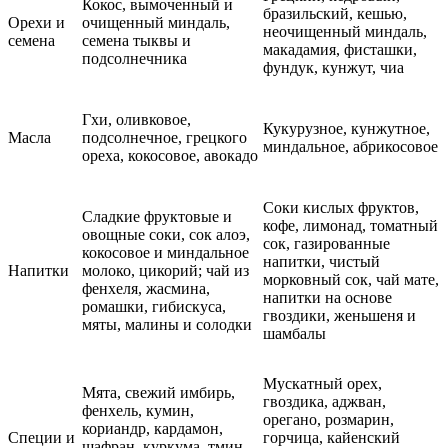
Кокос, вымоченный и
бразильский, кешью,
Орехи и
очищенный миндаль,
неочищенный миндаль,
семена
семена тыквы и
макадамия, фисташки,
подсолнечника
фундук, кунжут, чиа
Гхи, оливковое,
Кукурузное, кунжутное,
Масла
подсолнечное, грецкого
миндальное, абрикосовое
ореха, кокосовое, авокадо
Соки кислых фруктов,
Сладкие фруктовые и
кофе, лимонад, томатный
овощные соки, сок алоэ,
сок, газированные
кокосовое и миндальное
напитки, чистый
Напитки
молоко, цикорий; чай из
морковный сок, чай мате,
фенхеля, жасмина,
напитки на основе
ромашки, гибискуса,
гвоздики, женьшеня и
мяты, малины и солодки
шамбалы
Мускатный орех,
Мята, свежий имбирь,
гвоздика, аджван,
фенхель, кумин,
орегано, розмарин,
кориандр, кардамон,
Специи и
горчица, кайенский
шафран, куркума, тмин,