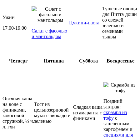
Тушеные овощи
для Питта-доши
Ужин
со свежей
Цукини-паста
зеленью и
17.00-19.00
Салат с фасолью
семенами
и мангольдом
тыквы
Четверг
Пятница
Суббота
Воскресенье
Овсяная каша
Поздний
на воде с
Тост из
завтрак:
Сладкая каша
финиками,
цельнозерновой
скрамбл из
из амаранта с
кокосовой
муки с авокадо и
тофу
с
финиками
стружкой, ½ ч.
зеленью
запеченным
л. гхи
картофелем и
специями для