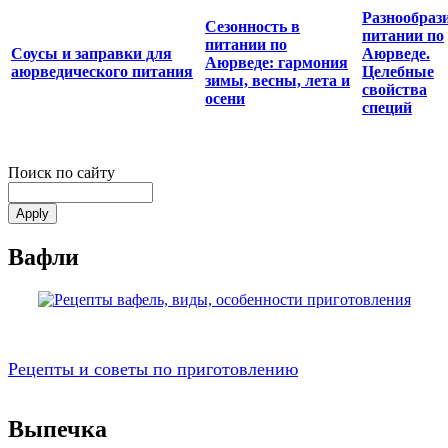
Разнообрази
Сезонность в
питании по
питании по
Соусы и заправки для
Аюрведе.
Аюрведе: гармония
аюрведического питания
Целебные
зимы, весны, лета и
свойства
осени
специй
Поиск по сайту
Вафли
Рецепты и советы по приготовлению
Выпечка