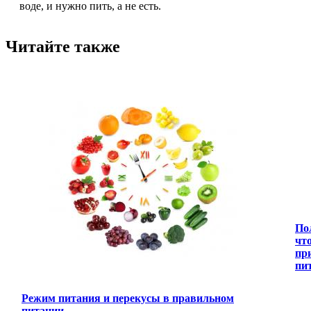
воде, и нужно пить, а не есть.
Читайте также
По
что
пр
пи
Режим питания и перекусы в правильном
питании