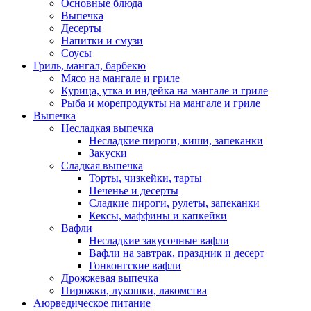
Основные блюда
Выпечка
Десерты
Напитки и смузи
Соусы
Гриль, мангал, барбекю
Мясо на мангале и гриле
Курица, утка и индейка на мангале и гриле
Рыба и морепродукты на мангале и гриле
Выпечка
Несладкая выпечка
Несладкие пироги, киши, запеканки
Закуски
Сладкая выпечка
Торты, чизкейки, тарты
Печенье и десерты
Сладкие пироги, рулеты, запеканки
Кексы, маффины и капкейки
Вафли
Несладкие закусочные вафли
Вафли на завтрак, праздник и десерт
Гонконгские вафли
Дрожжевая выпечка
Пирожки, лукошки, лакомства
Аюрведическое питание