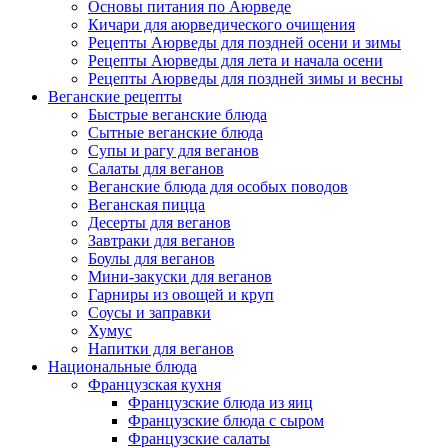
Основы питания по Аюрведе
Кичари для аюрведического очищения
Рецепты Аюрведы для поздней осени и зимы
Рецепты Аюрведы для лета и начала осени
Рецепты Аюрведы для поздней зимы и весны
Веганские рецепты
Быстрые веганские блюда
Сытные веганские блюда
Супы и рагу для веганов
Салаты для веганов
Веганские блюда для особых поводов
Веганская пицца
Десерты для веганов
Завтраки для веганов
Боулы для веганов
Мини-закуски для веганов
Гарниры из овощей и круп
Соусы и заправки
Хумус
Напитки для веганов
Национальные блюда
Французская кухня
Французские блюда из яиц
Французские блюда с сыром
Французские салаты