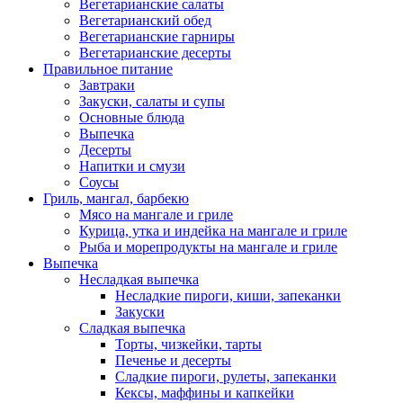
Вегетарианские салаты
Вегетарианский обед
Вегетарианские гарниры
Вегетарианские десерты
Правильное питание
Завтраки
Закуски, салаты и супы
Основные блюда
Выпечка
Десерты
Напитки и смузи
Соусы
Гриль, мангал, барбекю
Мясо на мангале и гриле
Курица, утка и индейка на мангале и гриле
Рыба и морепродукты на мангале и гриле
Выпечка
Несладкая выпечка
Несладкие пироги, киши, запеканки
Закуски
Сладкая выпечка
Торты, чизкейки, тарты
Печенье и десерты
Сладкие пироги, рулеты, запеканки
Кексы, маффины и капкейки