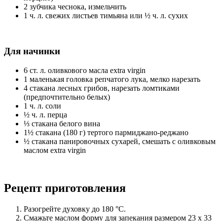
2 зубчика чеснока, измельчить
1 ч. л. свежих листьев тимьяна или ½ ч. л. сухих
Для начинки
6 ст. л. оливкового масла extra virgin
1 маленькая головка репчатого лука, мелко нарезать
4 стакана лесных грибов, нарезать ломтиками
(предпочтительно белых)
1 ч. л. соли
½ ч. л. перца
⅓ стакана белого вина
1½ стакана (180 г) тертого пармиджано-реджано
½ стакана панировочных сухарей, смешать с оливковым
маслом extra virgin
Рецепт приготовления
Разогрейте духовку до 180 °С.
Смажьте маслом форму для запекания размером 23 х 33