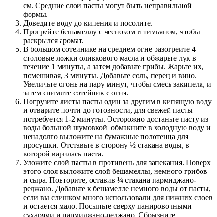
см. Средние слои пасты могут быть неправильной
формы.
Доведите воду до кипения и посолите.
Прогрейте бешамеллу с чесноком и тимьяном, чтобы
раскрылся аромат.
В большом сотейнике на среднем огне разогрейте 4
столовые ложки оливкового масла и обжарьте лук в
течение 1 минуты, а затем добавьте грибы. Жарьте их,
помешивая, 3 минуты. Добавьте соль, перец и вино.
Увеличьте огонь на пару минут, чтобы смесь закипела, и
затем снимите сотейник с огня.
Погрузите листы пасты один за другим в кипящую воду
и отварите почти до готовности, для свежей пасты
потребуется 1-2 минуты. Осторожно достаньте пасту из
воды большой шумовкой, обмакните в холодную воду и
ненадолго выложите на бумажные полотенца для
просушки. Отставьте в сторону ½ стакана воды, в
которой варилась паста.
Уложите слой пасты в противень для запекания. Поверх
этого слоя выложите слой бешамеллы, немного грибов
и сыра. Повторите, оставив ¼ стакана пармиджано-
реджано. Добавьте к бешамелле немного воды от пасты,
если вы слишком много использовали для нижних слоев
и остается мало. Посыпьте сверху панировочными
сухарями и пармиджано-реджано. Сбрызните