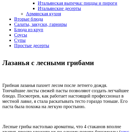
Итальянская выпечка: пиццы и пироги
Итальянские десерты
Армянская кухня
Вторые блюда
Салаты, закуски, гарниры
Блюда из круп
Соусы
Супы
Простые десерты
Лазанья с лесными грибами
Грибная лазанья пахнет лесом после летнего дождя.
Тончайшие листы свежей пасты позволяют создать легчайшее
блюдо. Посмотрев, как работает настоящий профессионал в
местной лавке, я стала раскатывать тесто гораздо тоньше. Его
паста была похожа на легкую простыню.
Лесные грибы настолько ароматны, что 4 стаканов вполне
хватит, просто уложите их по одному поверх бешамеллы (
соус