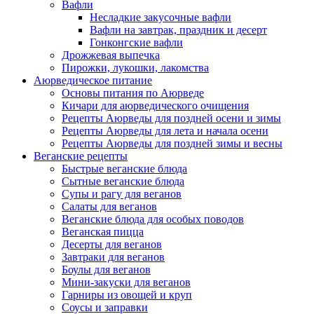
Вафли
Несладкие закусочные вафли
Вафли на завтрак, праздник и десерт
Гонконгские вафли
Дрожжевая выпечка
Пирожки, лукошки, лакомства
Аюрведическое питание
Основы питания по Аюрведе
Кичари для аюрведического очищения
Рецепты Аюрведы для поздней осени и зимы
Рецепты Аюрведы для лета и начала осени
Рецепты Аюрведы для поздней зимы и весны
Веганские рецепты
Быстрые веганские блюда
Сытные веганские блюда
Супы и рагу для веганов
Салаты для веганов
Веганские блюда для особых поводов
Веганская пицца
Десерты для веганов
Завтраки для веганов
Боулы для веганов
Мини-закуски для веганов
Гарниры из овощей и круп
Соусы и заправки