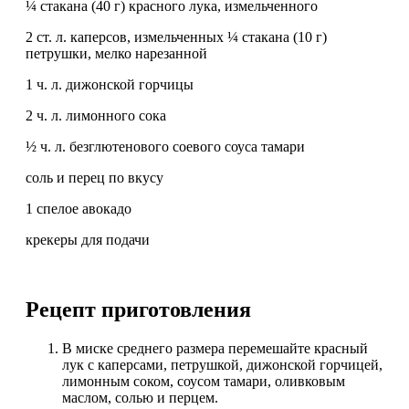
¼ стакана (40 г) красного лука, измельченного
2 ст. л. каперсов, измельченных ¼ стакана (10 г)
петрушки, мелко нарезанной
1 ч. л. дижонской горчицы
2 ч. л. лимонного сока
½ ч. л. безглютенового соевого соуса тамари
соль и перец по вкусу
1 спелое авокадо
крекеры для подачи
Рецепт приготовления
В миске среднего размера перемешайте красный
лук с каперсами, петрушкой, дижонской горчицей,
лимонным соком, соусом тамари, оливковым
маслом, солью и перцем.