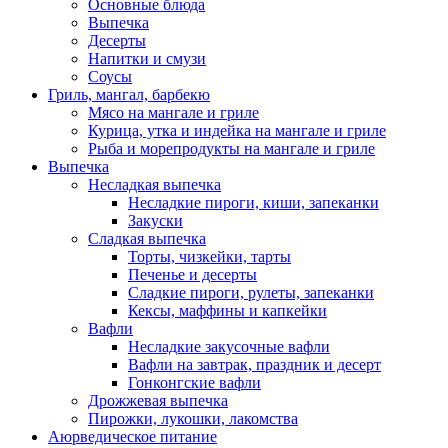
Основные блюда
Выпечка
Десерты
Напитки и смузи
Соусы
Гриль, мангал, барбекю
Мясо на мангале и гриле
Курица, утка и индейка на мангале и гриле
Рыба и морепродукты на мангале и гриле
Выпечка
Несладкая выпечка
Несладкие пироги, киши, запеканки
Закуски
Сладкая выпечка
Торты, чизкейки, тарты
Печенье и десерты
Сладкие пироги, рулеты, запеканки
Кексы, маффины и капкейки
Вафли
Несладкие закусочные вафли
Вафли на завтрак, праздник и десерт
Гонконгские вафли
Дрожжевая выпечка
Пирожки, лукошки, лакомства
Аюрведическое питание