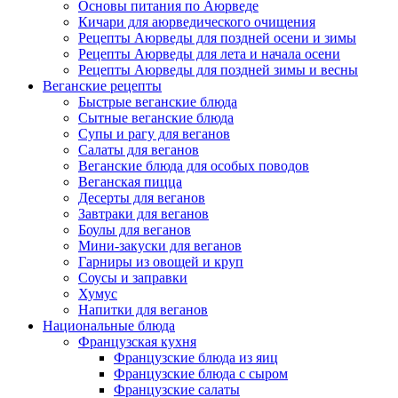
Основы питания по Аюрведе
Кичари для аюрведического очищения
Рецепты Аюрведы для поздней осени и зимы
Рецепты Аюрведы для лета и начала осени
Рецепты Аюрведы для поздней зимы и весны
Веганские рецепты
Быстрые веганские блюда
Сытные веганские блюда
Супы и рагу для веганов
Салаты для веганов
Веганские блюда для особых поводов
Веганская пицца
Десерты для веганов
Завтраки для веганов
Боулы для веганов
Мини-закуски для веганов
Гарниры из овощей и круп
Соусы и заправки
Хумус
Напитки для веганов
Национальные блюда
Французская кухня
Французские блюда из яиц
Французские блюда с сыром
Французские салаты