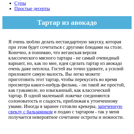
Супы
Простые десерты
Тартар из авокадо
Я очень люблю делать нестандартную закуску, которая
при этом будет сочетаться с другими блюдами на столе.
Конечно, я понимаю, что веганская версия
классического мясного тартара - не самый очевидный
вариант, но, как по мне, идея сделать тартар из авокадо
очень даже неплоха. Гостей вы точно удивите, а усилий
приложите самую малость. Вы легко можете
приготовить этот тартар, чтобы перекусить во время
просмотра какого-нибудь фильма, - он такой же простой,
как гуакамоле, но изысканный, как классический
тартар. В одной маленькой ложечке соединяются
солоноватость и сладость, приближая к утонченному
умами. Иногда я заранее готовлю крекеры,
запеченную
свеклу с бальзамиком
и подаю с тартаром - так у меня
получается невероятное сочетание остроты и нежности.