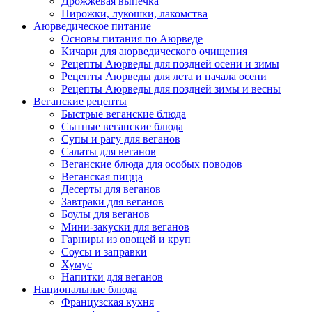
Дрожжевая выпечка
Пирожки, лукошки, лакомства
Аюрведическое питание
Основы питания по Аюрведе
Кичари для аюрведического очищения
Рецепты Аюрведы для поздней осени и зимы
Рецепты Аюрведы для лета и начала осени
Рецепты Аюрведы для поздней зимы и весны
Веганские рецепты
Быстрые веганские блюда
Сытные веганские блюда
Супы и рагу для веганов
Салаты для веганов
Веганские блюда для особых поводов
Веганская пицца
Десерты для веганов
Завтраки для веганов
Боулы для веганов
Мини-закуски для веганов
Гарниры из овощей и круп
Соусы и заправки
Хумус
Напитки для веганов
Национальные блюда
Французская кухня