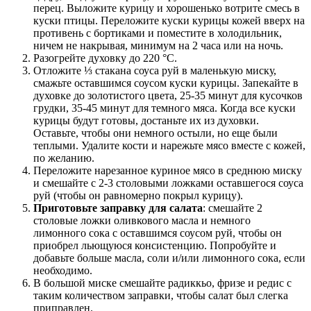
перец. Выложите курицу и хорошенько вотрите смесь в
куски птицы. Переложите куски курицы кожей вверх на
противень с бортиками и поместите в холодильник,
ничем не накрывая, минимум на 2 часа или на ночь.
Разогрейте духовку до 220 °C.
Отложите ⅓ стакана соуса руй в маленькую миску,
смажьте оставшимся соусом куски курицы. Запекайте в
духовке до золотистого цвета, 25-35 минут для кусочков
грудки, 35-45 минут для темного мяса. Когда все куски
курицы будут готовы, достаньте их из духовки.
Оставьте, чтобы они немного остыли, но еще были
теплыми. Удалите кости и нарежьте мясо вместе с кожей,
по желанию.
Переложите нарезанное куриное мясо в среднюю миску
и смешайте с 2-3 столовыми ложками оставшегося соуса
руй (чтобы он равномерно покрыл курицу).
Приготовьте заправку для салата
: смешайте 2
столовые ложки оливкового масла и немного
лимонного сока с оставшимся соусом руй, чтобы он
приобрел льющуюся консистенцию. Попробуйте и
добавьте больше масла, соли и/или лимонного сока, если
необходимо.
В большой миске смешайте радиккьо, фризе и редис с
таким количеством заправки, чтобы салат был слегка
приправлен.