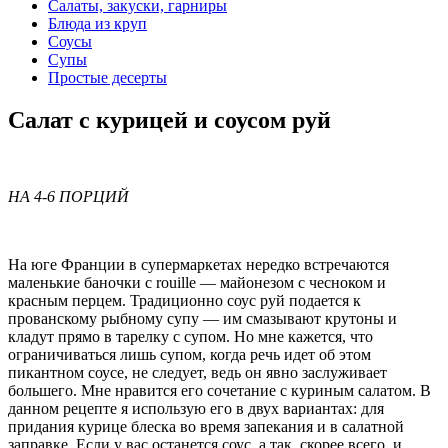
Салаты, закуски, гарниры
Блюда из круп
Соусы
Супы
Простые десерты
Салат с курицей и соусом руй
НА 4-6 ПОРЦИЙ
На юге Франции в супермаркетах нередко встречаются
маленькие баночки с rouille — майонезом с чесноком и
красным перцем. Традиционно соус руй подается к
прованскому рыбному супу — им смазывают крутоны и
кладут прямо в тарелку с супом. Но мне кажется, что
ограничиваться лишь супом, когда речь идет об этом
пикантном соусе, не следует, ведь он явно заслуживает
большего. Мне нравится его сочетание с куриным салатом. В
данном рецепте я использую его в двух вариантах: для
придания курице блеска во время запекания и в салатной
заправке. Если у вас останется соус, а так, скорее всего, и