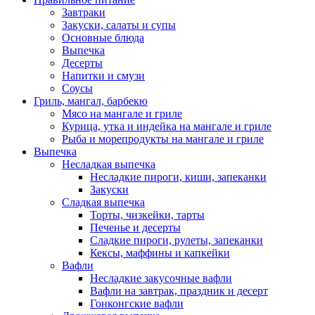
Завтраки
Закуски, салаты и супы
Основные блюда
Выпечка
Десерты
Напитки и смузи
Соусы
Гриль, мангал, барбекю
Мясо на мангале и гриле
Курица, утка и индейка на мангале и гриле
Рыба и морепродукты на мангале и гриле
Выпечка
Несладкая выпечка
Несладкие пироги, киши, запеканки
Закуски
Сладкая выпечка
Торты, чизкейки, тарты
Печенье и десерты
Сладкие пироги, рулеты, запеканки
Кексы, маффины и капкейки
Вафли
Несладкие закусочные вафли
Вафли на завтрак, праздник и десерт
Гонконгские вафли