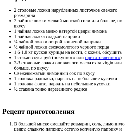
2 столовые ложки нарубленных листочков свежего
розмарина
2 чайные ложки мелкой морской соли или больше, по
вкусу
1 чайная ложка мелко натертой цедры лимона
1 чайная ложка сладкой паприки
¼ чайной ложки острой копченой паприки
½ чайной ложки свежемолотого черного перца
1,6-1,8 кг кусков курицы на кости, с кожей, обсушить
1 стакан соуса руй (покупного или
приготовленного
)
2-3 столовые ложки оливкового масла extra virgin или
больше, по вкусу
Свежевыжатый лимонный сок по вкусу
1 головка радиккьо, нарвать на небольшие кусочки
1 головка фризе, нарвать на небольшие кусочки
½ стакана тонко нарезанного редиса
Рецепт приготовления
В большой миске смешайте розмарин, соль, лимонную
цедру, сладкую паприку, острую копченую паприку и