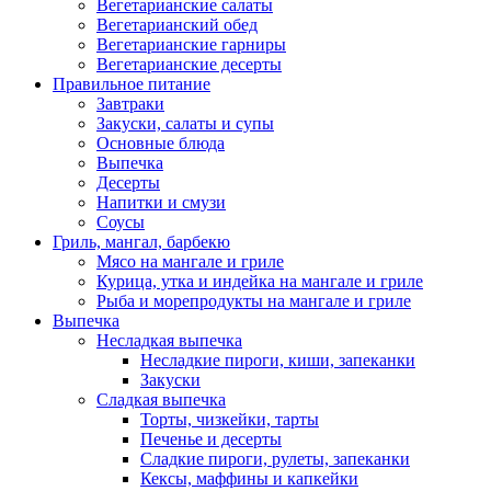
Вегетарианские салаты
Вегетарианский обед
Вегетарианские гарниры
Вегетарианские десерты
Правильное питание
Завтраки
Закуски, салаты и супы
Основные блюда
Выпечка
Десерты
Напитки и смузи
Соусы
Гриль, мангал, барбекю
Мясо на мангале и гриле
Курица, утка и индейка на мангале и гриле
Рыба и морепродукты на мангале и гриле
Выпечка
Несладкая выпечка
Несладкие пироги, киши, запеканки
Закуски
Сладкая выпечка
Торты, чизкейки, тарты
Печенье и десерты
Сладкие пироги, рулеты, запеканки
Кексы, маффины и капкейки