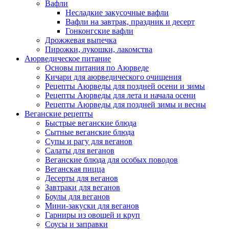
Вафли
Несладкие закусочные вафли
Вафли на завтрак, праздник и десерт
Гонконгские вафли
Дрожжевая выпечка
Пирожки, лукошки, лакомства
Аюрведическое питание
Основы питания по Аюрведе
Кичари для аюрведического очищения
Рецепты Аюрведы для поздней осени и зимы
Рецепты Аюрведы для лета и начала осени
Рецепты Аюрведы для поздней зимы и весны
Веганские рецепты
Быстрые веганские блюда
Сытные веганские блюда
Супы и рагу для веганов
Салаты для веганов
Веганские блюда для особых поводов
Веганская пицца
Десерты для веганов
Завтраки для веганов
Боулы для веганов
Мини-закуски для веганов
Гарниры из овощей и круп
Соусы и заправки