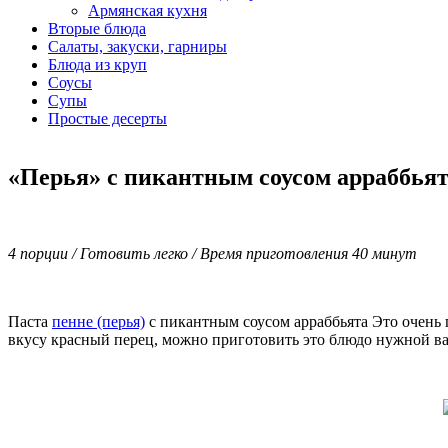
Армянская кухня
Вторые блюда
Салаты, закуски, гарниры
Блюда из круп
Соусы
Супы
Простые десерты
«Перья» с пикантным соусом арраббья
4 порции / Готовить легко / Время приготовления 40 минут
Паста
пенне (перья)
с пикантным соусом арраббьята Это очень п
вкусу красный перец, можно приготовить это блюдо нужной вам