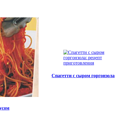
Спагетти с сыром горгонзола
усом