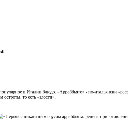
та
опулярное в Италии блюдо. «Арраббьято» - по-итальянски «расс
 остроты, то есть «злости».