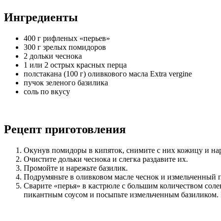
Ингредиенты
400 г рифленых «перьев»
300 г зрелых помидоров
2 дольки чеснока
1 или 2 острых красных перца
полстакана (100 г) оливкового масла Extra vergine
пучок зеленого базилика
соль по вкусу
Рецепт приготовления
Окунув помидоры в кипяток, снимите с них кожицу и на
Очистите дольки чеснока и слегка раздавите их.
Промойте и нарежьте базилик.
Подрумяньте в оливковом масле чеснок и измельченный пе
Сварите «перья» в кастрюле с большим количеством соле
пикантным соусом и посыпьте измельченным базиликом. 