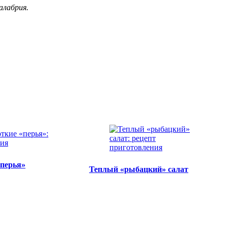
алабрия.
«перья»
Теплый «рыбацкий» салат