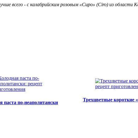
чше всего - с калабрийским розовым «Сиро» (Ciro) из области К
Трехцветные короткие 
я паста по-неаполитански