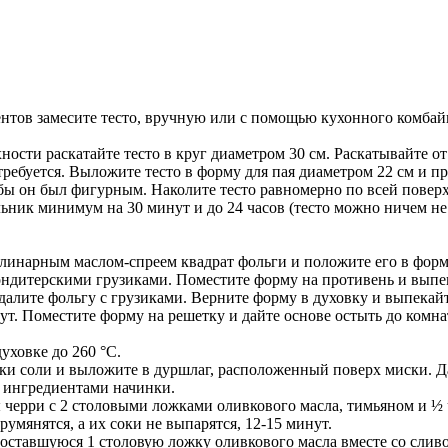
ентов замесите тесто, вручную или с помощью кухонного комбайн
ости раскатайте тесто в круг диаметром 30 см. Раскатывайте от
требуется. Выложите тесто в форму для пая диаметром 22 см и 
обы он был фигурным. Наколите тесто равномерно по всей повер
льник минимум на 30 минут и до 24 часов (тесто можно ничем не
линарным маслом-спреем квадрат фольги и положите его в форм
ондитерскими грузиками. Поместите форму на противень и выпе
удалите фольгу с грузиками. Верните форму в духовку и выпекай
нут. Поместите форму на решетку и дайте основе остыть до комн
духовке до 260 °C.
и соли и выложите в дуршлаг, расположенный поверх миски. Д
и ингредиентами начинки.
 черри с 2 столовыми ложками оливкового масла, тимьяном и ½
умянятся, а их соки не выпарятся, 12-15 минут.
 оставшуюся 1 столовую ложку оливкового масла вместе со слив