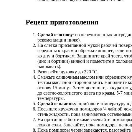
Рецепт приготовления
Сделайте основу
: из перечисленных ингреди
рекомендации ниже).
На слегка присыпанной мукой рабочей поверхн
середины к краям и обрежьте лишнее, если по
ко дну и бортикам. Защипните край теста, чт
(дно и бортики) вилкой и поместите в холоди
накрывать).
Разогрейте духовку до 220 °C.
Смажьте сливочным маслом или сбрызните ку
тестом масляной стороной вниз. Наполните к
основу 15 минут. Затем достаньте, аккуратно 
до светло-золотистого цвета по краям, 5-7 ми
температуры.
Сделайте начинку
: прибавьте температуру в 
Посыпьте кружочки помидоров ¼ чайной ложк
стечь жидкости, пока занимаетесь остальным
На противне с бортиками смешайте помидоры
ложки соли. Запекайте, пока помидоры не подр
Пока помидоры черри запекаются, разогрейте