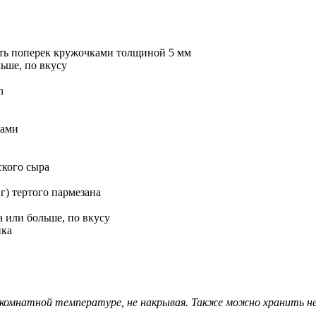
ать поперек кружочками толщиной 5 мм
ьше, по вкусу
n
ками
ского сыра
 г) тертого пармезана
 или больше, по вкусу
ика
 комнатной температуре, не накрывая. Также можно хранить н