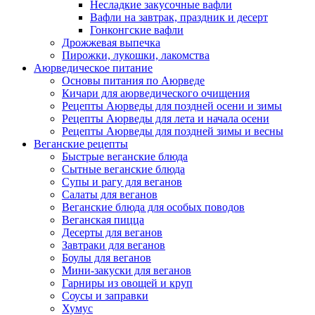
Несладкие закусочные вафли
Вафли на завтрак, праздник и десерт
Гонконгские вафли
Дрожжевая выпечка
Пирожки, лукошки, лакомства
Аюрведическое питание
Основы питания по Аюрведе
Кичари для аюрведического очищения
Рецепты Аюрведы для поздней осени и зимы
Рецепты Аюрведы для лета и начала осени
Рецепты Аюрведы для поздней зимы и весны
Веганские рецепты
Быстрые веганские блюда
Сытные веганские блюда
Супы и рагу для веганов
Салаты для веганов
Веганские блюда для особых поводов
Веганская пицца
Десерты для веганов
Завтраки для веганов
Боулы для веганов
Мини-закуски для веганов
Гарниры из овощей и круп
Соусы и заправки
Хумус