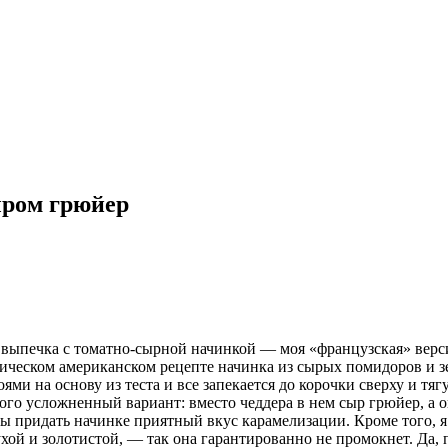
ыром грюйер
я выпечка с томатно-сырной начинкой — моя «французская» верс
сическом американском рецепте начинка из сырых помидоров и з
ми на основу из теста и все запекается до корочки сверху и тяг
ого усложненный вариант: вместо чеддера в нем сыр грюйер, а 
бы придать начинке приятный вкус карамелизации. Кроме того, я
хой и золотистой, — так она гарантированно не промокнет. Да, 