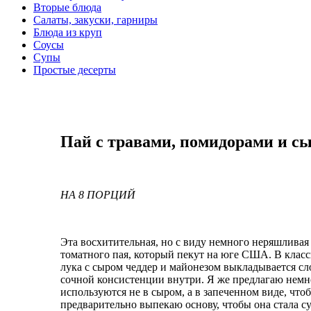
Вторые блюда
Салаты, закуски, гарниры
Блюда из круп
Соусы
Супы
Простые десерты
Пай с травами, помидорами и с
НА 8 ПОРЦИЙ
Эта восхитительная, но с виду немного неряшлива
томатного пая, который пекут на юге США. В клас
лука с сыром чеддер и майонезом выкладывается слоя
сочной консистенции внутри. Я же предлагаю немн
используются не в сыром, а в запеченном виде, что
предварительно выпекаю основу, чтобы она стала су