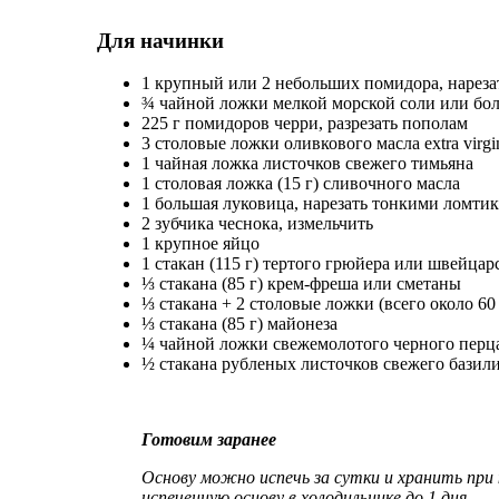
Для начинки
1 крупный или 2 небольших помидора, нарез
¾ чайной ложки мелкой морской соли или бол
225 г помидоров черри, разрезать пополам
3 столовые ложки оливкового масла extra virgi
1 чайная ложка листочков свежего тимьяна
1 столовая ложка (15 г) сливочного масла
1 большая луковица, нарезать тонкими ломти
2 зубчика чеснока, измельчить
1 крупное яйцо
1 стакан (115 г) тертого грюйера или швейцар
⅓ стакана (85 г) крем-фреша или сметаны
⅓ стакана + 2 столовые ложки (всего около 60
⅓ стакана (85 г) майонеза
¼ чайной ложки свежемолотого черного перца
½ стакана рубленых листочков свежего базил
Готовим заранее
Основу можно испечь за сутки и хранить при
испеченную основу в холодильнике до 1 дня.