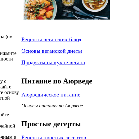
а (см.
Рецепты веганских блюд
Основы веганской диеты
прижмите
хности
Продукты на кухне вегана
Питание по Аюрведе
у с
кайте
те основу
Аюрведическое питание
атной
Основы питания по Аюрведе
айте
Простые десерты
 чайной
Рецепты простых десертов
очным в