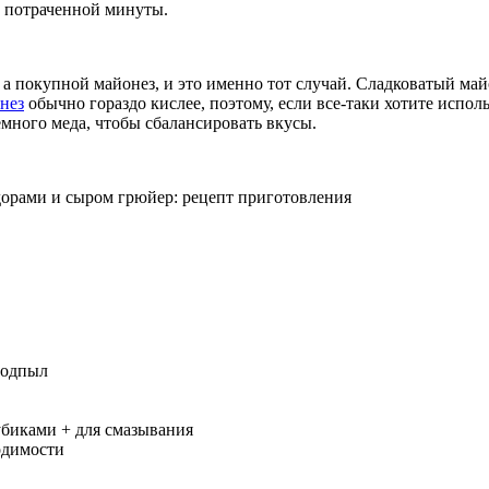
й потраченной минуты.
 а покупной майонез, и это именно тот случай. Сладковатый май
нез
обычно гораздо кислее, поэтому, если все-таки хотите испол
емного меда, чтобы сбалансировать вкусы.
подпыл
кубиками + для смазывания
одимости