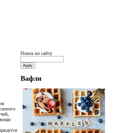
Поиск по сайту
Вафли
ия
еленого
учей,
овощи
придется