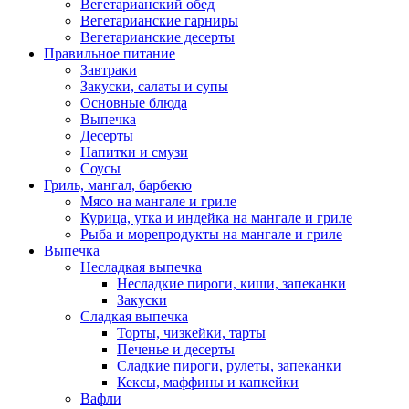
Вегетарианский обед
Вегетарианские гарниры
Вегетарианские десерты
Правильное питание
Завтраки
Закуски, салаты и супы
Основные блюда
Выпечка
Десерты
Напитки и смузи
Соусы
Гриль, мангал, барбекю
Мясо на мангале и гриле
Курица, утка и индейка на мангале и гриле
Рыба и морепродукты на мангале и гриле
Выпечка
Несладкая выпечка
Несладкие пироги, киши, запеканки
Закуски
Сладкая выпечка
Торты, чизкейки, тарты
Печенье и десерты
Сладкие пироги, рулеты, запеканки
Кексы, маффины и капкейки
Вафли