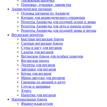
Дрожжевая выпечка
Пирожки, лукошки, лакомства
Аюрведическое питание
Основы питания по Аюрведе
Кичари для аюрведического очищения
Рецепты Аюрведы для поздней осени и зимы
Рецепты Аюрведы для лета и начала осени
Рецепты Аюрведы для поздней зимы и весны
Веганские рецепты
Быстрые веганские блюда
Сытные веганские блюда
Супы и рагу для веганов
Салаты для веганов
Веганские блюда для особых поводов
Веганская пицца
Десерты для веганов
Завтраки для веганов
Боулы для веганов
Мини-закуски для веганов
Гарниры из овощей и круп
Соусы и заправки
Хумус
Напитки для веганов
Национальные блюда
Французская кухня