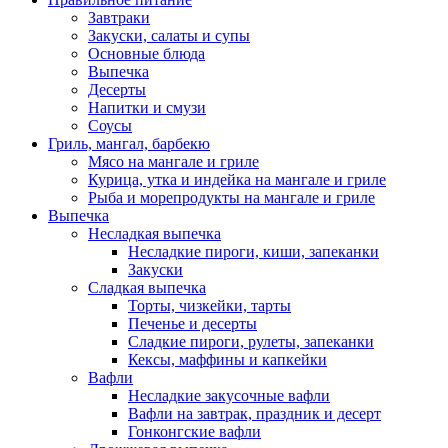
Завтраки
Закуски, салаты и супы
Основные блюда
Выпечка
Десерты
Напитки и смузи
Соусы
Гриль, мангал, барбекю
Мясо на мангале и гриле
Курица, утка и индейка на мангале и гриле
Рыба и морепродукты на мангале и гриле
Выпечка
Несладкая выпечка
Несладкие пироги, киши, запеканки
Закуски
Сладкая выпечка
Торты, чизкейки, тарты
Печенье и десерты
Сладкие пироги, рулеты, запеканки
Кексы, маффины и капкейки
Вафли
Несладкие закусочные вафли
Вафли на завтрак, праздник и десерт
Гонконгские вафли