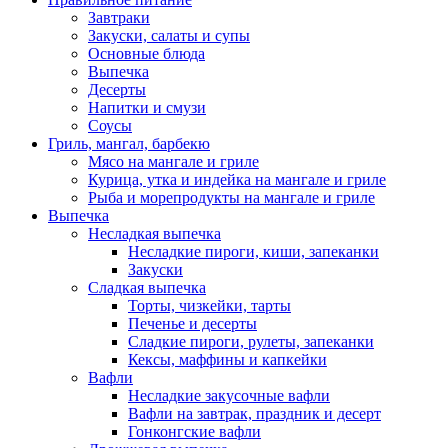
Завтраки
Закуски, салаты и супы
Основные блюда
Выпечка
Десерты
Напитки и смузи
Соусы
Гриль, мангал, барбекю
Мясо на мангале и гриле
Курица, утка и индейка на мангале и гриле
Рыба и морепродукты на мангале и гриле
Выпечка
Несладкая выпечка
Несладкие пироги, киши, запеканки
Закуски
Сладкая выпечка
Торты, чизкейки, тарты
Печенье и десерты
Сладкие пироги, рулеты, запеканки
Кексы, маффины и капкейки
Вафли
Несладкие закусочные вафли
Вафли на завтрак, праздник и десерт
Гонконгские вафли