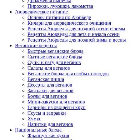
Дрожжевая выпечка
Пирожки, лукошки, лакомства
Аюрведическое питание
Основы питания по Аюрведе
Кичари для аюрведического очищения
Рецепты Аюрведы для поздней осени и зимы
Рецепты Аюрведы для лета и начала осени
Рецепты Аюрведы для поздней зимы и весны
Веганские рецепты
Быстрые веганские блюда
Сытные веганские блюда
Супы и рагу для веганов
Салаты для веганов
Веганские блюда для особых поводов
Веганская пицца
Десерты для веганов
Завтраки для веганов
Боулы для веганов
Мини-закуски для веганов
Гарниры из овощей и круп
Соусы и заправки
Хумус
Напитки для веганов
Национальные блюда
Французская кухня