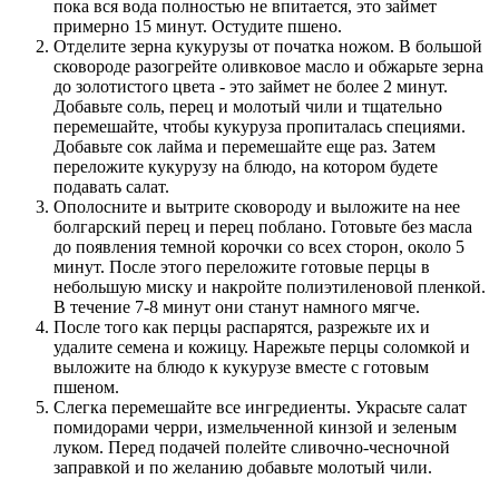
пока вся вода полностью не впитается, это займет
примерно 15 минут. Остудите пшено.
Отделите зерна кукурузы от початка ножом. В большой
сковороде разогрейте оливковое масло и обжарьте зерна
до золотистого цвета - это займет не более 2 минут.
Добавьте соль, перец и молотый чили и тщательно
перемешайте, чтобы кукуруза пропиталась специями.
Добавьте сок лайма и перемешайте еще раз. Затем
переложите кукурузу на блюдо, на котором будете
подавать салат.
Ополосните и вытрите сковороду и выложите на нее
болгарский перец и перец поблано. Готовьте без масла
до появления темной корочки со всех сторон, около 5
минут. После этого переложите готовые перцы в
небольшую миску и накройте полиэтиленовой пленкой.
В течение 7-8 минут они станут намного мягче.
После того как перцы распарятся, разрежьте их и
удалите семена и кожицу. Нарежьте перцы соломкой и
выложите на блюдо к кукурузе вместе с готовым
пшеном.
Слегка перемешайте все ингредиенты. Украсьте салат
помидорами черри, измельченной кинзой и зеленым
луком. Перед подачей полейте сливочно-чесночной
заправкой и по желанию добавьте молотый чили.