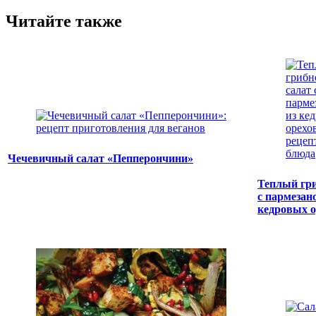
Читайте также
Чечевичный салат «Пепперончини»
Теплый гри
с пармезан
кедровых о