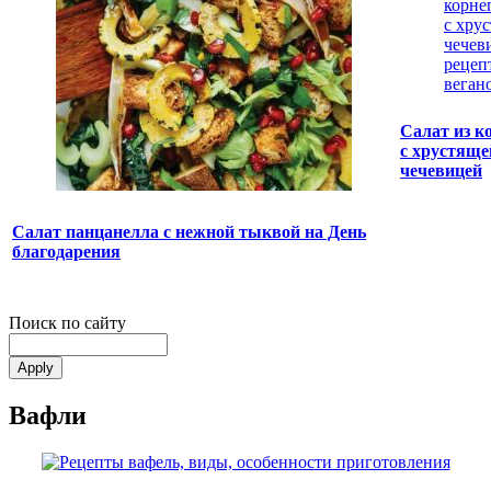
Салат из к
с хрустяще
чечевицей
Салат панцанелла с нежной тыквой на День
благодарения
Поиск по сайту
Вафли