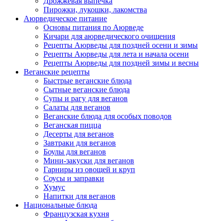
Дрожжевая выпечка
Пирожки, лукошки, лакомства
Аюрведическое питание
Основы питания по Аюрведе
Кичари для аюрведического очищения
Рецепты Аюрведы для поздней осени и зимы
Рецепты Аюрведы для лета и начала осени
Рецепты Аюрведы для поздней зимы и весны
Веганские рецепты
Быстрые веганские блюда
Сытные веганские блюда
Супы и рагу для веганов
Салаты для веганов
Веганские блюда для особых поводов
Веганская пицца
Десерты для веганов
Завтраки для веганов
Боулы для веганов
Мини-закуски для веганов
Гарниры из овощей и круп
Соусы и заправки
Хумус
Напитки для веганов
Национальные блюда
Французская кухня