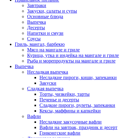
Завтраки
Закуски, салаты и супы
Основные блюда
Выпечка
Десерты
Напитки и смузи
Соусы
Гриль, мангал, барбекю
Мясо на мангале и гриле
Курица, утка и индейка на мангале и гриле
Рыба и морепродукты на мангале и гриле
Выпечка
Несладкая выпечка
Несладкие пироги, киши, запеканки
Закуски
Сладкая выпечка
Торты, чизкейки, тарты
Печенье и десерты
Сладкие пироги, рулеты, запеканки
Кексы, маффины и капкейки
Вафли
Несладкие закусочные вафли
Вафли на завтрак, праздник и десерт
Гонконгские вафли