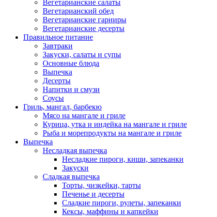
Вегетарианские салаты
Вегетарианский обед
Вегетарианские гарниры
Вегетарианские десерты
Правильное питание
Завтраки
Закуски, салаты и супы
Основные блюда
Выпечка
Десерты
Напитки и смузи
Соусы
Гриль, мангал, барбекю
Мясо на мангале и гриле
Курица, утка и индейка на мангале и гриле
Рыба и морепродукты на мангале и гриле
Выпечка
Несладкая выпечка
Несладкие пироги, киши, запеканки
Закуски
Сладкая выпечка
Торты, чизкейки, тарты
Печенье и десерты
Сладкие пироги, рулеты, запеканки
Кексы, маффины и капкейки