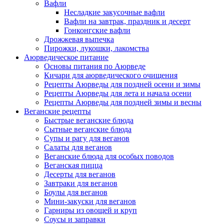
Вафли
Несладкие закусочные вафли
Вафли на завтрак, праздник и десерт
Гонконгские вафли
Дрожжевая выпечка
Пирожки, лукошки, лакомства
Аюрведическое питание
Основы питания по Аюрведе
Кичари для аюрведического очищения
Рецепты Аюрведы для поздней осени и зимы
Рецепты Аюрведы для лета и начала осени
Рецепты Аюрведы для поздней зимы и весны
Веганские рецепты
Быстрые веганские блюда
Сытные веганские блюда
Супы и рагу для веганов
Салаты для веганов
Веганские блюда для особых поводов
Веганская пицца
Десерты для веганов
Завтраки для веганов
Боулы для веганов
Мини-закуски для веганов
Гарниры из овощей и круп
Соусы и заправки