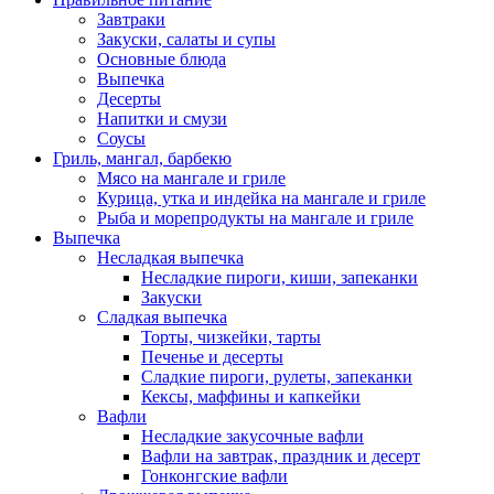
Завтраки
Закуски, салаты и супы
Основные блюда
Выпечка
Десерты
Напитки и смузи
Соусы
Гриль, мангал, барбекю
Мясо на мангале и гриле
Курица, утка и индейка на мангале и гриле
Рыба и морепродукты на мангале и гриле
Выпечка
Несладкая выпечка
Несладкие пироги, киши, запеканки
Закуски
Сладкая выпечка
Торты, чизкейки, тарты
Печенье и десерты
Сладкие пироги, рулеты, запеканки
Кексы, маффины и капкейки
Вафли
Несладкие закусочные вафли
Вафли на завтрак, праздник и десерт
Гонконгские вафли