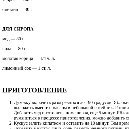
сметана — 30 г
ДЛЯ СИРОПА
мед — 80 г
вода — 80 г
молотая корица — 1/4 ч. л.
лимонный сок — 1 ст. л.
ПРИГОТОВЛЕНИЕ
Духовку включить разогреваться до 190 градусов. Яблок
выложить вместе с маслом в небольшой сотейник. Готовит
Добавить мед и готовить, помешивая, еще 5 минут. Ябло
румяниться в процессе приготовления, можно добавить с
Кускус залить кипятком и оставить на 10 минут. Тем вре
Добавить в кускус яйцо, соль, размять немного руками, 