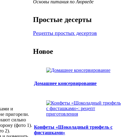
Основы питания по Аюрведе
Простые десерты
Рецепты простых десертов
Новое
Домашнее консервирование
ками и
не пригорели.
инают сильно
орону (фото 1).
Конфеты «Шоколадный трюфель с
о 2).
фисташками»
и и размешать