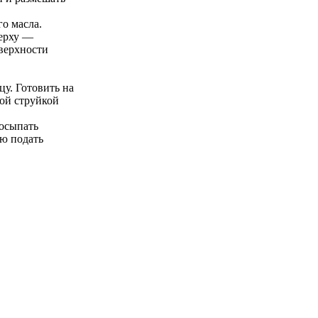
о масла.
верху —
оверхности
цу. Готовить на
ной струйкой
посыпать
ую подать