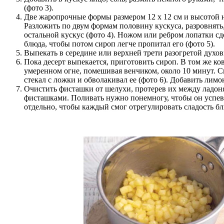
(фото 3).
Две жаропрочные формы размером 12 x 12 см и высотой н
Разложить по двум формам половину кускуса, разровнять
остальной кускус (фото 4). Ножом или ребром лопатки с
блюда, чтобы потом сироп легче пропитал его (фото 5).
Выпекать в середине или верхней трети разогретой духов
Пока десерт выпекается, приготовить сироп. В том же ков
умеренном огне, помешивая венчиком, около 10 минут. С
стекал с ложки и обволакивал ее (фото 6). Добавить лимо
Очистить фисташки от шелухи, протерев их между ладон
фисташками. Поливать нужно понемногу, чтобы он успева
отдельно, чтобы каждый смог отрегулировать сладость бл