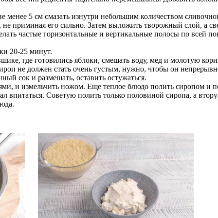
е менее 5 см смазать изнутри небольшим количеством сливочног
, не приминая его сильно. Затем выложить творожный слой, а с
делать частые горизонтальные и вертикальные полосы по всей п
ки 20-25 минут.
шике, где готовились яблоки, смешать воду, мед и молотую кори
ироп не должен стать очень густым, нужно, чтобы он непрерыв
нный сок и размешать, оставить остужаться.
ями, и измельчить ножом. Еще теплое блюдо полить сиропом и 
л впитаться. Советую полить только половиной сиропа, а втор
юда.