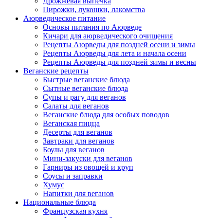
Дрожжевая выпечка
Пирожки, лукошки, лакомства
Аюрведическое питание
Основы питания по Аюрведе
Кичари для аюрведического очищения
Рецепты Аюрведы для поздней осени и зимы
Рецепты Аюрведы для лета и начала осени
Рецепты Аюрведы для поздней зимы и весны
Веганские рецепты
Быстрые веганские блюда
Сытные веганские блюда
Супы и рагу для веганов
Салаты для веганов
Веганские блюда для особых поводов
Веганская пицца
Десерты для веганов
Завтраки для веганов
Боулы для веганов
Мини-закуски для веганов
Гарниры из овощей и круп
Соусы и заправки
Хумус
Напитки для веганов
Национальные блюда
Французская кухня