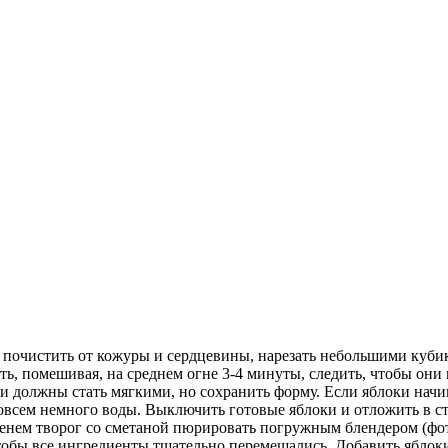
и почистить от кожуры и сердцевины, нарезать небольшими куби
ь, помешивая, на среднем огне 3-4 минуты, следить, чтобы они 
ки должны стать мягкими, но сохранить форму. Если яблоки нач
овсем немного воды. Выключить готовые яблоки и отложить в ст
менем творог со сметаной пюрировать погружным блендером (фот
чтобы все ингредиенты тщательно перемешались. Добавить яблок