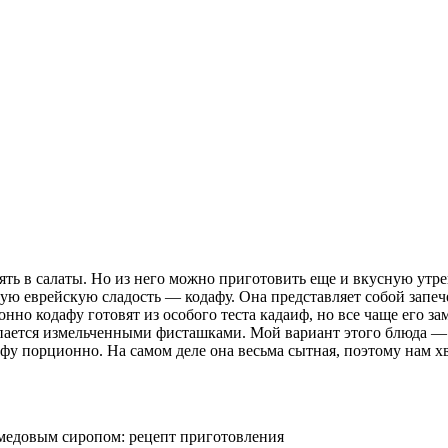
влять в салаты. Но из него можно приготовить еще и вкусную ут
ую еврейскую сладость — кодафу. Она представляет собой запеч
онно кодафу готовят из особого теста кадаиф, но все чаще его з
пается измельченными фисташками. Мой вариант этого блюда —
афу порционно. На самом деле она весьма сытная, поэтому нам х