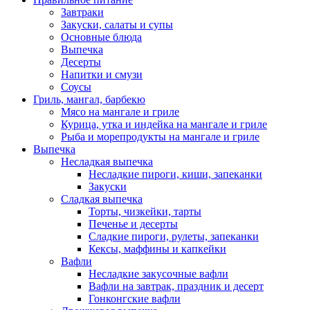
Завтраки
Закуски, салаты и супы
Основные блюда
Выпечка
Десерты
Напитки и смузи
Соусы
Гриль, мангал, барбекю
Мясо на мангале и гриле
Курица, утка и индейка на мангале и гриле
Рыба и морепродукты на мангале и гриле
Выпечка
Несладкая выпечка
Несладкие пироги, киши, запеканки
Закуски
Сладкая выпечка
Торты, чизкейки, тарты
Печенье и десерты
Сладкие пироги, рулеты, запеканки
Кексы, маффины и капкейки
Вафли
Несладкие закусочные вафли
Вафли на завтрак, праздник и десерт
Гонконгские вафли