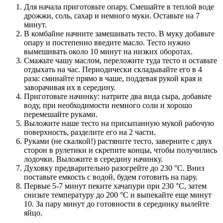
Для начала приготовьте опару. Смешайте в теплой воде
дрожжи, соль, сахар и немного муки. Оставьте на 7
минут.
В комбайне начните замешивать тесто. В муку добавьте
опару и постепенно введите масло. Тесто нужно
вымешивать около 10 минут на низких оборотах.
Смажьте чашу маслом, переложите туда тесто и оставьте
отдыхать на час. Периодически складывайте его в 4
раза: сминайте прямо в чаше, поддевая рукой края и
заворачивая их в середину.
Приготовьте начинку: натрите два вида сыра, добавьте
воду, при необходимости немного соли и хорошо
перемешайте руками.
Выложите наше тесто на присыпанную мукой рабочую
поверхность, разделите его на 2 части.
Руками (не скалкой!) растяните тесто, заверните с двух
сторон в рулетики и скрепите концы, чтобы получились
лодочки. Выложите в середину начинку.
Духовку предварительно разогрейте до 230 °C. Вниз
поставьте емкость с водой, будем готовить на пару.
Первые 5-7 минут пеките хачапури при 230 °C, затем
снизьте температуру до 200 °C и выпекайте еще минут
10. За пару минут до готовности в серединку вылейте
яйцо.