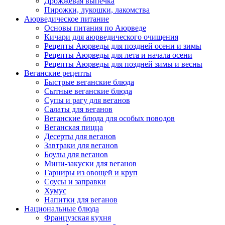
Дрожжевая выпечка
Пирожки, лукошки, лакомства
Аюрведическое питание
Основы питания по Аюрведе
Кичари для аюрведического очищения
Рецепты Аюрведы для поздней осени и зимы
Рецепты Аюрведы для лета и начала осени
Рецепты Аюрведы для поздней зимы и весны
Веганские рецепты
Быстрые веганские блюда
Сытные веганские блюда
Супы и рагу для веганов
Салаты для веганов
Веганские блюда для особых поводов
Веганская пицца
Десерты для веганов
Завтраки для веганов
Боулы для веганов
Мини-закуски для веганов
Гарниры из овощей и круп
Соусы и заправки
Хумус
Напитки для веганов
Национальные блюда
Французская кухня