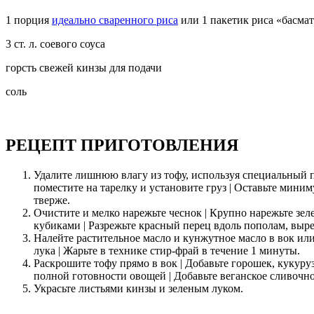
1 порция
идеально сваренного риса
или 1 пакетик риса «басма
3 ст. л. соевого соуса
горсть свежей кинзы для подачи
соль
РЕЦЕПТ ПРИГОТОВЛЕНИЯ
Удалите лишнюю влагу из тофу, используя специальный 
поместите на тарелку и установите груз | Оставьте мини
тверже.
Очистите и мелко нарежьте чеснок | Крупно нарежьте зел
кубиками | Разрежьте красный перец вдоль пополам, выр
Налейте растительное масло и кунжутное масло в вок или
лука | Жарьте в технике стир-фрай в течение 1 минуты.
Раскрошите тофу прямо в вок | Добавьте горошек, кукурузу
полной готовности овощей | Добавьте веганское сливочно
Украсьте листьями кинзы и зеленым луком.