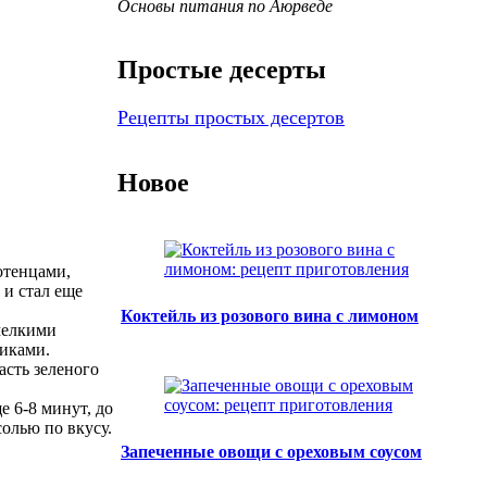
Основы питания по Аюрведе
Простые десерты
Рецепты простых десертов
Новое
отенцами,
 и стал еще
Коктейль из розового вина с лимоном
 мелкими
биками.
асть зеленого
е 6-8 минут, до
солью по вкусу.
Запеченные овощи с ореховым соусом