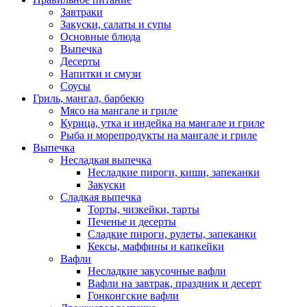
Завтраки
Закуски, салаты и супы
Основные блюда
Выпечка
Десерты
Напитки и смузи
Соусы
Гриль, мангал, барбекю
Мясо на мангале и гриле
Курица, утка и индейка на мангале и гриле
Рыба и морепродукты на мангале и гриле
Выпечка
Несладкая выпечка
Несладкие пироги, киши, запеканки
Закуски
Сладкая выпечка
Торты, чизкейки, тарты
Печенье и десерты
Сладкие пироги, рулеты, запеканки
Кексы, маффины и капкейки
Вафли
Несладкие закусочные вафли
Вафли на завтрак, праздник и десерт
Гонконгские вафли