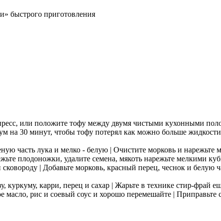
ти» быстрого приготовления
пресс, или положите тофу между двумя чистыми кухонными пол
мум на 30 минут, чтобы тофу потерял как можно больше жидкости
еную часть лука и мелко - белую | Очистите морковь и нарежьте
ежьте плодоножки, удалите семена, мякоть нарежьте мелкими ку
 сковороду | Добавьте морковь, красный перец, чеснок и белую ч
, куркуму, карри, перец и сахар | Жарьте в технике стир-фрай ещ
е масло, рис и соевый соус и хорошо перемешайте | Приправьте 