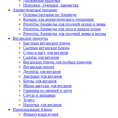
Дрожжевая выпечка
Пирожки, лукошки, лакомства
Аюрведическое питание
Основы питания по Аюрведе
Кичари для аюрведического очищения
Рецепты Аюрведы для поздней осени и зимы
Рецепты Аюрведы для лета и начала осени
Рецепты Аюрведы для поздней зимы и весны
Веганские рецепты
Быстрые веганские блюда
Сытные веганские блюда
Супы и рагу для веганов
Салаты для веганов
Веганские блюда для особых поводов
Веганская пицца
Десерты для веганов
Завтраки для веганов
Боулы для веганов
Мини-закуски для веганов
Гарниры из овощей и круп
Соусы и заправки
Хумус
Напитки для веганов
Национальные блюда
Французская кухня