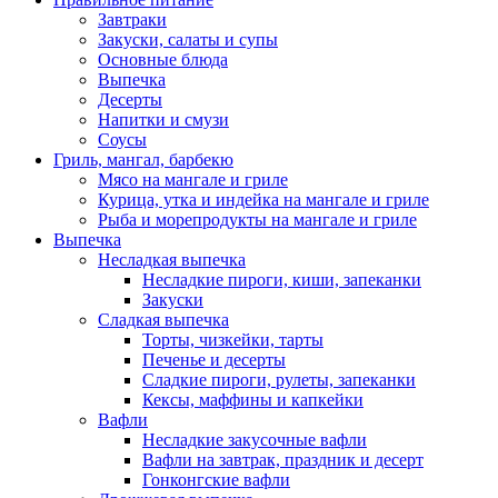
Завтраки
Закуски, салаты и супы
Основные блюда
Выпечка
Десерты
Напитки и смузи
Соусы
Гриль, мангал, барбекю
Мясо на мангале и гриле
Курица, утка и индейка на мангале и гриле
Рыба и морепродукты на мангале и гриле
Выпечка
Несладкая выпечка
Несладкие пироги, киши, запеканки
Закуски
Сладкая выпечка
Торты, чизкейки, тарты
Печенье и десерты
Сладкие пироги, рулеты, запеканки
Кексы, маффины и капкейки
Вафли
Несладкие закусочные вафли
Вафли на завтрак, праздник и десерт
Гонконгские вафли