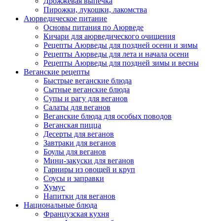
Дрожжевая выпечка
Пирожки, лукошки, лакомства
Аюрведическое питание
Основы питания по Аюрведе
Кичари для аюрведического очищения
Рецепты Аюрведы для поздней осени и зимы
Рецепты Аюрведы для лета и начала осени
Рецепты Аюрведы для поздней зимы и весны
Веганские рецепты
Быстрые веганские блюда
Сытные веганские блюда
Супы и рагу для веганов
Салаты для веганов
Веганские блюда для особых поводов
Веганская пицца
Десерты для веганов
Завтраки для веганов
Боулы для веганов
Мини-закуски для веганов
Гарниры из овощей и круп
Соусы и заправки
Хумус
Напитки для веганов
Национальные блюда
Французская кухня