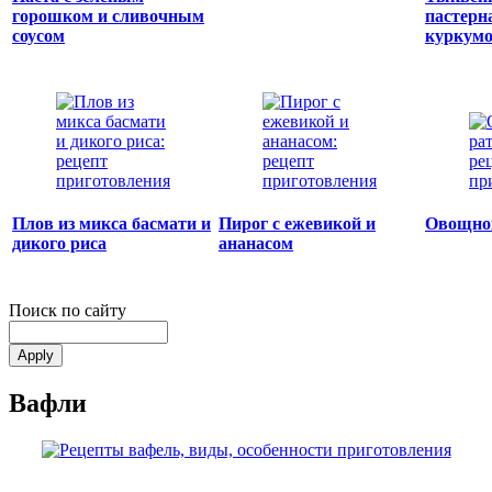
горошком и сливочным
пастерн
соусом
куркум
Плов из микса басмати и
Пирог с ежевикой и
Овощно
дикого риса
ананасом
Поиск по сайту
Вафли