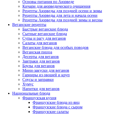
Основы питания по Аюрведе
Кичари для аюрведического очищения
Рецепты Аюрведы для поздней осени и зимы
Рецепты Аюрведы для лета и начала осени
Рецепты Аюрведы для поздней зимы и весны
Веганские рецепты
Быстрые веганские блюда
Сытные веганские блюда
Супы и рагу для веганов
Салаты для веганов
Веганские блюда для особых поводов
Веганская пицца
Десерты для веганов
Завтраки для веганов
Боулы для веганов
Мини-закуски для веганов
Гарниры из овощей и круп
Соусы и заправки
Хумус
Напитки для веганов
Национальные блюда
Французская кухня
Французские блюда из яиц
Французские блюда с сыром
Французские салаты