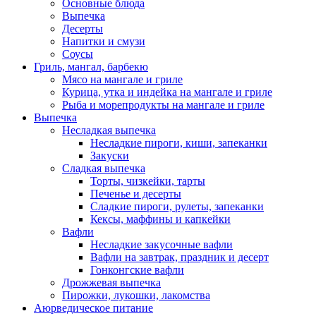
Основные блюда
Выпечка
Десерты
Напитки и смузи
Соусы
Гриль, мангал, барбекю
Мясо на мангале и гриле
Курица, утка и индейка на мангале и гриле
Рыба и морепродукты на мангале и гриле
Выпечка
Несладкая выпечка
Несладкие пироги, киши, запеканки
Закуски
Сладкая выпечка
Торты, чизкейки, тарты
Печенье и десерты
Сладкие пироги, рулеты, запеканки
Кексы, маффины и капкейки
Вафли
Несладкие закусочные вафли
Вафли на завтрак, праздник и десерт
Гонконгские вафли
Дрожжевая выпечка
Пирожки, лукошки, лакомства
Аюрведическое питание