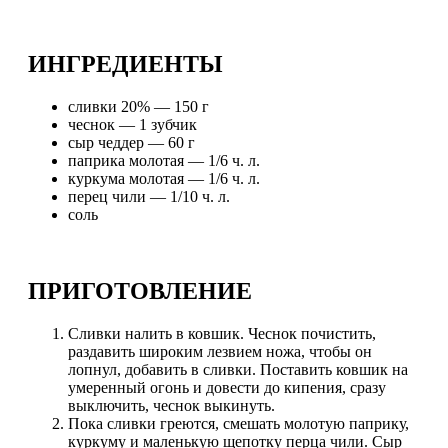
ИНГРЕДИЕНТЫ
сливки 20% — 150 г
чеснок — 1 зубчик
сыр чеддер — 60 г
паприка молотая — 1/6 ч. л.
куркума молотая — 1/6 ч. л.
перец чили — 1/10 ч. л.
соль
ПРИГОТОВЛЕНИЕ
Сливки налить в ковшик. Чеснок почистить,
раздавить широким лезвием ножа, чтобы он
лопнул, добавить в сливки. Поставить ковшик на
умеренный огонь и довести до кипения, сразу
выключить, чеснок выкинуть.
Пока сливки греются, смешать молотую паприку,
куркуму и маленькую щепотку перца чили. Сыр