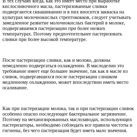
В тех случаях когда, как это имеет место при выработке
кислосливочного масла, пастеризованные сливки
подвергаются сквашиванию и в них вносится закваска на
культурах молочнокислых стрептококков, следует учитывать
замедленное развитие молочнокислых бактерий в молоке,
подвергавшемся пастеризации при более низких
температурах. Поэтому предпочтительнее пастеризовать
сливки при более высокой температуре.
После пастеризации сливки, как и молоко, должны
немедленно подвергаться охлаждению. В маслоделии это
требование имеет еще большее значение, так как в масле из
сливок, подвергавшихся после пастеризации слишком
медленному охлаждению, может впоследствии иметь место
осаливание.
Как при пастеризации молока, так и при пастеризации сливок
особенно опасно последующее бактериальное загрязнение.
Поэтому на механизированных маслозаводах, использующих
пастеризаторы, необходимо соблюдать все правила чистоты и
гигиены, без чего пастеризация будет иметь мало значения.