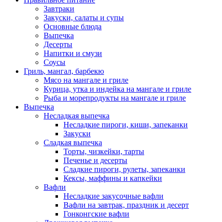
Завтраки
Закуски, салаты и супы
Основные блюда
Выпечка
Десерты
Напитки и смузи
Соусы
Гриль, мангал, барбекю
Мясо на мангале и гриле
Курица, утка и индейка на мангале и гриле
Рыба и морепродукты на мангале и гриле
Выпечка
Несладкая выпечка
Несладкие пироги, киши, запеканки
Закуски
Сладкая выпечка
Торты, чизкейки, тарты
Печенье и десерты
Сладкие пироги, рулеты, запеканки
Кексы, маффины и капкейки
Вафли
Несладкие закусочные вафли
Вафли на завтрак, праздник и десерт
Гонконгские вафли