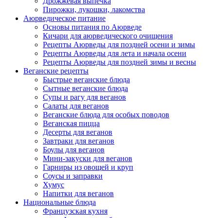
Дрожжевая выпечка
Пирожки, лукошки, лакомства
Аюрведическое питание
Основы питания по Аюрведе
Кичари для аюрведического очищения
Рецепты Аюрведы для поздней осени и зимы
Рецепты Аюрведы для лета и начала осени
Рецепты Аюрведы для поздней зимы и весны
Веганские рецепты
Быстрые веганские блюда
Сытные веганские блюда
Супы и рагу для веганов
Салаты для веганов
Веганские блюда для особых поводов
Веганская пицца
Десерты для веганов
Завтраки для веганов
Боулы для веганов
Мини-закуски для веганов
Гарниры из овощей и круп
Соусы и заправки
Хумус
Напитки для веганов
Национальные блюда
Французская кухня