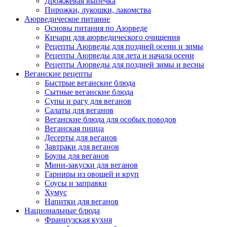
Дрожжевая выпечка
Пирожки, лукошки, лакомства
Аюрведическое питание
Основы питания по Аюрведе
Кичари для аюрведического очищения
Рецепты Аюрведы для поздней осени и зимы
Рецепты Аюрведы для лета и начала осени
Рецепты Аюрведы для поздней зимы и весны
Веганские рецепты
Быстрые веганские блюда
Сытные веганские блюда
Супы и рагу для веганов
Салаты для веганов
Веганские блюда для особых поводов
Веганская пицца
Десерты для веганов
Завтраки для веганов
Боулы для веганов
Мини-закуски для веганов
Гарниры из овощей и круп
Соусы и заправки
Хумус
Напитки для веганов
Национальные блюда
Французская кухня