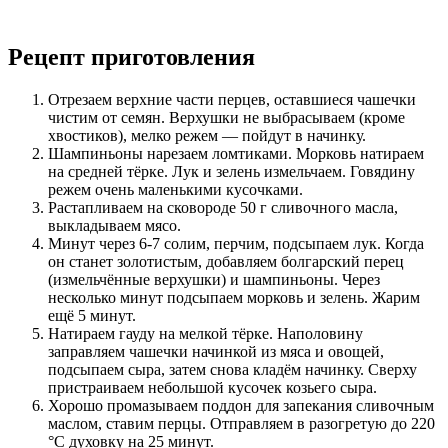
Рецепт приготовления
Отрезаем верхние части перцев, оставшиеся чашечки
чистим от семян. Верхушки не выбрасываем (кроме
хвостиков), мелко режем — пойдут в начинку.
Шампиньоны нарезаем ломтиками. Морковь натираем
на средней тёрке. Лук и зелень измельчаем. Говядину
режем очень маленькими кусочками.
Растапливаем на сковороде 50 г сливочного масла,
выкладываем мясо.
Минут через 6-7 солим, перчим, подсыпаем лук. Когда
он станет золотистым, добавляем болгарский перец
(измельчённые верхушки) и шампиньоны. Через
несколько минут подсыпаем морковь и зелень. Жарим
ещё 5 минут.
Натираем гауду на мелкой тёрке. Наполовину
заправляем чашечки начинкой из мяса и овощей,
подсыпаем сыра, затем снова кладём начинку. Сверху
пристраиваем небольшой кусочек козьего сыра.
Хорошо промазываем поддон для запекания сливочным
маслом, ставим перцы. Отправляем в разогретую до 220
°C духовку на 25 минут.