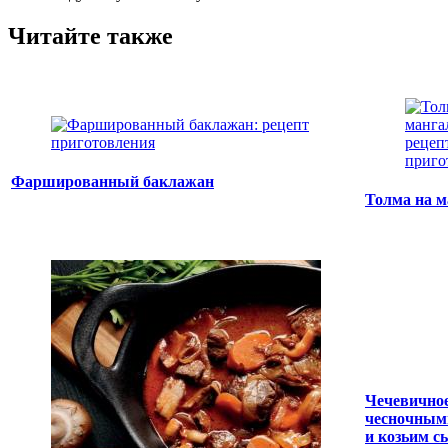
Читайте также
Фаршированный баклажан
Толма на м
Чечевичное
чесночным
и козьим с