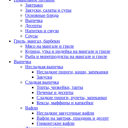
Завтраки
Закуски, салаты и супы
Основные блюда
Выпечка
Десерты
Напитки и смузи
Соусы
Гриль, мангал, барбекю
Мясо на мангале и гриле
Курица, утка и индейка на мангале и гриле
Рыба и морепродукты на мангале и гриле
Выпечка
Несладкая выпечка
Несладкие пироги, киши, запеканки
Закуски
Сладкая выпечка
Торты, чизкейки, тарты
Печенье и десерты
Сладкие пироги, рулеты, запеканки
Кексы, маффины и капкейки
Вафли
Несладкие закусочные вафли
Вафли на завтрак, праздник и десерт
Гонконгские вафли