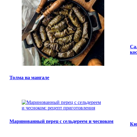
Са
ко
Толма на мангале
Маринованный перец с сельдереем и чесноком
Кю