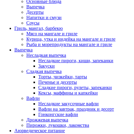
Основные блюда
Выпечка
Десерты
Напитки и смузи
Соусы
Гриль, мангал, барбекю
Мясо на мангале и гриле
Курица, утка и индейка на мангале и гриле
Рыба и морепродукты на мангале и гриле
Выпечка
Несладкая выпечка
Несладкие пироги, киши, запеканки
Закуски
Сладкая выпечка
Торты, чизкейки, тарты
Печенье и десерты
Сладкие пироги, рулеты, запеканки
Кексы, маффины и капкейки
Вафли
Несладкие закусочные вафли
Вафли на завтрак, праздник и десерт
Гонконгские вафли
Дрожжевая выпечка
Пирожки, лукошки, лакомства
Аюрведическое питание