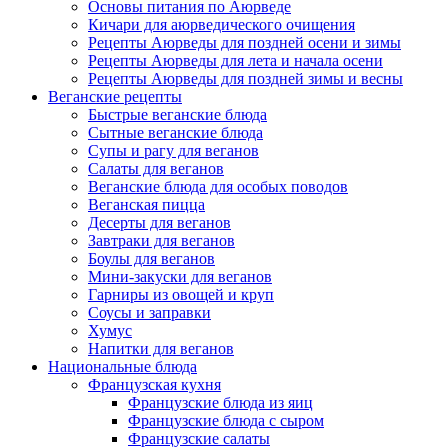
Основы питания по Аюрведе
Кичари для аюрведического очищения
Рецепты Аюрведы для поздней осени и зимы
Рецепты Аюрведы для лета и начала осени
Рецепты Аюрведы для поздней зимы и весны
Веганские рецепты
Быстрые веганские блюда
Сытные веганские блюда
Супы и рагу для веганов
Салаты для веганов
Веганские блюда для особых поводов
Веганская пицца
Десерты для веганов
Завтраки для веганов
Боулы для веганов
Мини-закуски для веганов
Гарниры из овощей и круп
Соусы и заправки
Хумус
Напитки для веганов
Национальные блюда
Французская кухня
Французские блюда из яиц
Французские блюда с сыром
Французские салаты