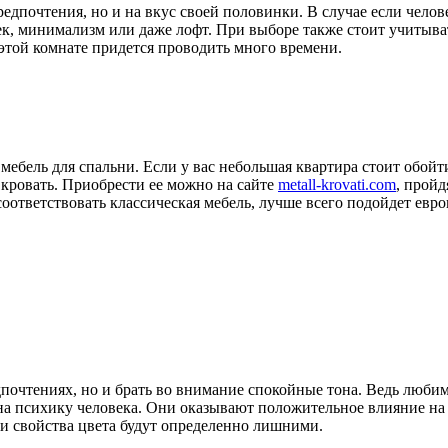
едпочтения, но и на вкус своей половинки. В случае если челов
-тек, минимализм или даже лофт. При выборе также стоит учитыва
той комнате придется проводить много времени.
ая мебель для спальни. Если у вас небольшая квартира стоит об
кровать. Приобрести ее можно на сайте
metall-krovati.com
, пройд
оответствовать классическая мебель, лучше всего подойдет евро
дпочтениях, но и брать во внимание спокойные тона. Ведь люби
на психику человека. Они оказывают положительное влияние на р
эти свойства цвета будут определенно лишними.