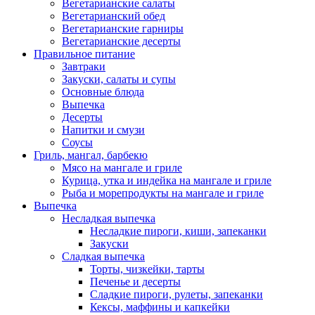
Вегетарианские салаты
Вегетарианский обед
Вегетарианские гарниры
Вегетарианские десерты
Правильное питание
Завтраки
Закуски, салаты и супы
Основные блюда
Выпечка
Десерты
Напитки и смузи
Соусы
Гриль, мангал, барбекю
Мясо на мангале и гриле
Курица, утка и индейка на мангале и гриле
Рыба и морепродукты на мангале и гриле
Выпечка
Несладкая выпечка
Несладкие пироги, киши, запеканки
Закуски
Сладкая выпечка
Торты, чизкейки, тарты
Печенье и десерты
Сладкие пироги, рулеты, запеканки
Кексы, маффины и капкейки