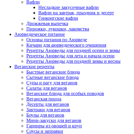
Вафли
Несладкие закусочные вафли
Вафли на завтрак, праздник и десерт
Гонконгские вафли
Дрожжевая выпечка
Пирожки, лукошки, лакомства
Аюрведическое питание
Основы питания по Аюрведе
Кичари для аюрведического очищения
Рецепты Аюрведы для поздней осени и зимы
Рецепты Аюрведы для лета и начала осени
Рецепты Аюрведы для поздней зимы и весны
Веганские рецепты
Быстрые веганские блюда
Сытные веганские блюда
Супы и рагу для веганов
Салаты для веганов
Веганские блюда для особых поводов
Веганская пицца
Десерты для веганов
Завтраки для веганов
Боулы для веганов
Мини-закуски для веганов
Гарниры из овощей и круп
Соусы и заправки