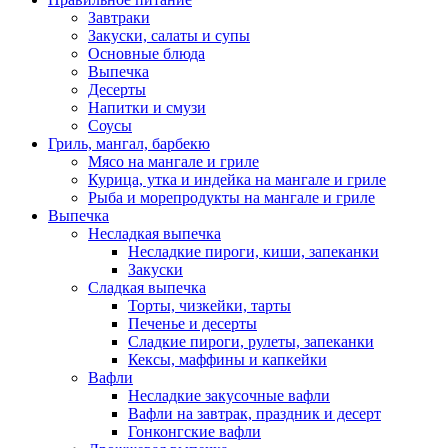
Завтраки
Закуски, салаты и супы
Основные блюда
Выпечка
Десерты
Напитки и смузи
Соусы
Гриль, мангал, барбекю
Мясо на мангале и гриле
Курица, утка и индейка на мангале и гриле
Рыба и морепродукты на мангале и гриле
Выпечка
Несладкая выпечка
Несладкие пироги, киши, запеканки
Закуски
Сладкая выпечка
Торты, чизкейки, тарты
Печенье и десерты
Сладкие пироги, рулеты, запеканки
Кексы, маффины и капкейки
Вафли
Несладкие закусочные вафли
Вафли на завтрак, праздник и десерт
Гонконгские вафли