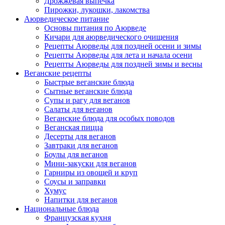
Дрожжевая выпечка
Пирожки, лукошки, лакомства
Аюрведическое питание
Основы питания по Аюрведе
Кичари для аюрведического очищения
Рецепты Аюрведы для поздней осени и зимы
Рецепты Аюрведы для лета и начала осени
Рецепты Аюрведы для поздней зимы и весны
Веганские рецепты
Быстрые веганские блюда
Сытные веганские блюда
Супы и рагу для веганов
Салаты для веганов
Веганские блюда для особых поводов
Веганская пицца
Десерты для веганов
Завтраки для веганов
Боулы для веганов
Мини-закуски для веганов
Гарниры из овощей и круп
Соусы и заправки
Хумус
Напитки для веганов
Национальные блюда
Французская кухня